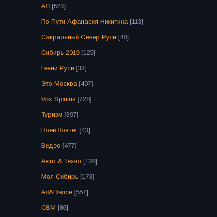
АП
[523]
По Пути Афанасия Никитина
[113]
Сакральный Север Руси
[40]
Сибирь 2019
[125]
Гении Руси
[33]
Это Москва
[407]
Vox Spiritus
[728]
Туризм
[397]
Ноев Ковчег
[43]
Видео
[477]
Авто & Техно
[128]
Моя Сибирь
[173]
Art&Dance
[557]
СВМ
[86]