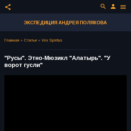
search
person
share
menu
ЭКСПЕДИЦИЯ АНДРЕЯ ПОЛЯКОВА
Главная
»
Статьи
»
Vox Spiritus
"Русы". Этно-Мюзикл "Алатырь". "У
ворот гусли"