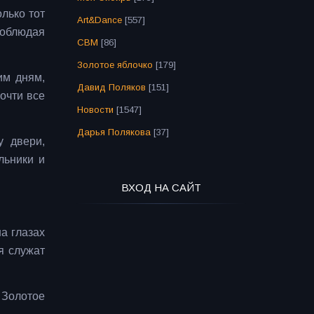
олько тот
Art&Dance
[557]
соблюдая
СВМ
[86]
Золотое яблочко
[179]
им дням,
Давид Поляков
[151]
очти все
Новости
[1547]
Дарья Полякова
[37]
у двери,
льники и
ВХОД НА САЙТ
а глазах
я служат
 Золотое