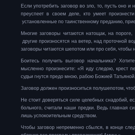
Если употребить заговор во зло, то, пусть оно и 
преуспеет в своем деле, кто умеет произнест
установленные по таинственному преданию, прие
Многие заговоры читаются натощак, на пороге, 
другие произносятся на ветер, над проточной во
заговоры читаются шепотом или про себя, чтобы 
Боитесь получить выговор начальника? Хотит
мысленно произнесите: «Я иду следою, крест п
судьи гнутся предо мною, рабою Божией Татьяной
Заговор должен произноситься полушепотом, что
Не стоит доверяться силе целебных снадобий, ес
больного, считали наши предки. Ведь главная с
лишь успокоительным средством.
Чтобы заговор непременно сбылся, в конце следу