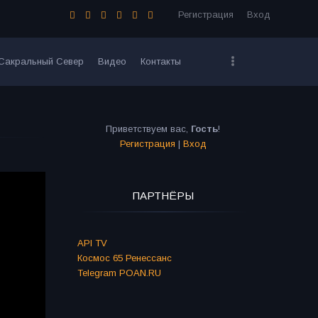
Регистрация
Вход
Сакральный Север
Видео
Контакты
Приветствуем вас
,
Гость
!
Регистрация
|
Вход
ПАРТНЁРЫ
API TV
Космос 65 Ренессанс
Telegram POAN.RU