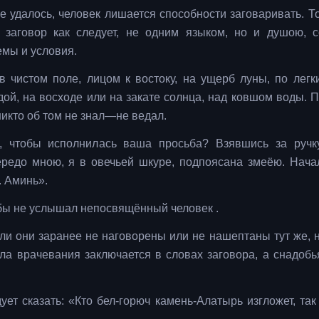
не удалось, человек лишается способности заговаривать. Т
и заговор как следует, не одним языком, но и душою, 
мы и условия.
в чистом поле, лицом к востоку, на ущерб луны, по легк
дой, на восходе или на закате солнца, над ковшом воды. П
никто об том не знал—не ведал.
е, чтобы исполнилась ваша просьба? Взявшись за ручк
ередо мною, я в овечьей шкуре, подпоясана змеёю. Нача
. Аминь».
бы не услышал непосвящённый человек .
ли они заранее не наговорены или не нашептаны тут же, н
ила врачевания заключается в словах заговора, а снадобь
ет сказать: «Кто бел-горюч камень-Алатырь изгложет, так