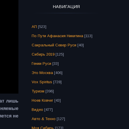
НАВИГАЦИЯ
АП
[523]
По Пути Афанасия Никитина
[113]
Сакральный Север Руси
[40]
Сибирь 2019
[125]
Гении Руси
[33]
Это Москва
[406]
Vox Spiritus
[728]
Туризм
[396]
Ноев Ковчег
[43]
жат лишь
еняемые
Видео
[477]
яется не
Авто & Техно
[127]
Моя Сибирь
[173]