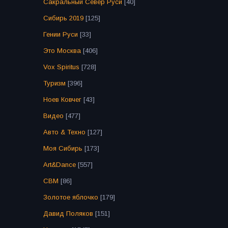
Сакральный Север Руси
[40]
Сибирь 2019
[125]
Гении Руси
[33]
Это Москва
[406]
Vox Spiritus
[728]
Туризм
[396]
Ноев Ковчег
[43]
Видео
[477]
Авто & Техно
[127]
Моя Сибирь
[173]
Art&Dance
[557]
СВМ
[86]
Золотое яблочко
[179]
Давид Поляков
[151]