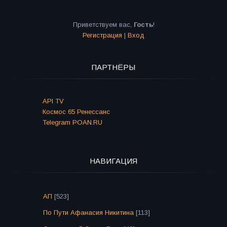
Приветствуем вас
,
Гость
!
Регистрация
|
Вход
ПАРТНЁРЫ
API TV
Космос 65 Ренессанс
Telegram POAN.RU
НАВИГАЦИЯ
АП
[523]
По Пути Афанасия Никитина
[113]