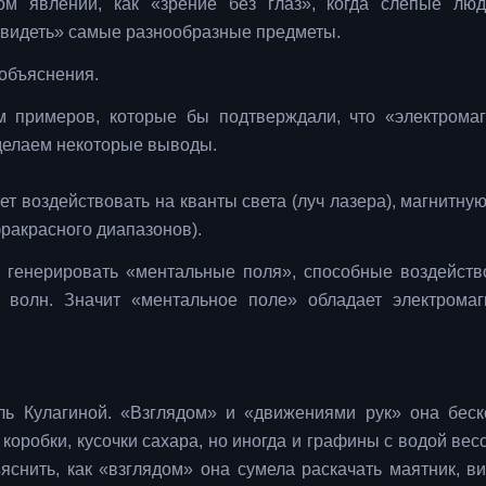
м явлении, как «зрение без глаз», когда слепые лю
 «видеть» самые разнообразные предметы.
 объяснения.
м примеров, которые бы подтверждали, что «электрома
сделаем некоторые выводы.
 воздействовать на кванты света (луч лазера), магнитную 
фракрасного диапазонов).
т генерировать «ментальные поля», способные воздейств
 волн. Значит «ментальное поле» обладает электрома
ь Кулагиной. «Взглядом» и «движениями рук» она беск
 коробки, кусочки сахара, но иногда и графины с водой ве
ъяснить, как «взглядом» она сумела раскачать маятник, в