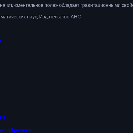
начит, «ментальное поле» обладает гравитационными свой
ематических наук, Издательство АНС
а
есо
от «Артекс»