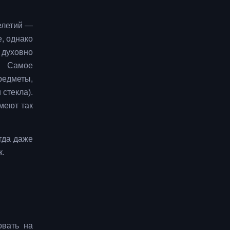
елетий —
, однако
 духовно
. Самое
редметы,
стекла).
меют так
гда даже
к.
овать на