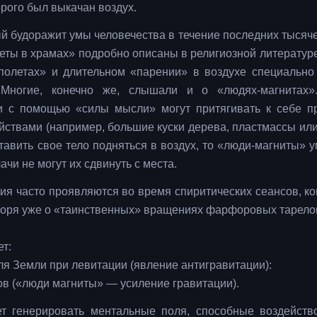
орого был выкачан воздух.
й будоражит умы человечества в течение последних тысяч
еты в храмах» подробно описаны в религиозной литературе
полетах» и длительном «парении» в воздухе специально
 Многие, конечно же, слышали и о «людях-магнитах»
ми с помощью «силы мысли» могут притягивать к себе п
ствами (например, большие куски дерева, пластмассы или 
авить свое тело подняться в воздух, то «люди-магниты» у
ачи не могут их сдвинуть с места.
я часто проявляются во время спиритических сеансов, ко
оворя уже о «таинственных» вращениях фарфоровых тарело
т:
ля Земли при левитации (явление антигравитации):
ов («люди магниты» — усиление гравитации).
ет генерировать ментальные поля, способные воздейств