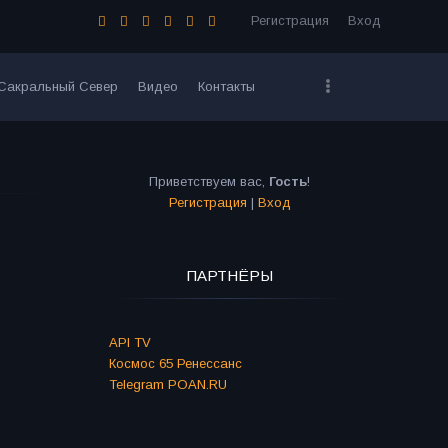
Регистрация
Вход
Сакральный Север
Видео
Контакты
Приветствуем вас
,
Гость
!
Регистрация
|
Вход
ПАРТНЁРЫ
API TV
Космос 65 Ренессанс
Telegram POAN.RU