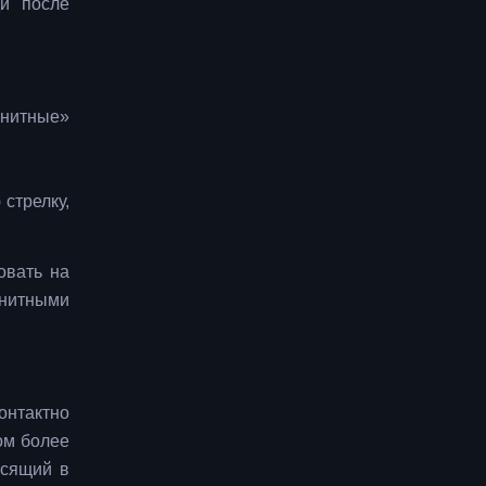
ди после
гнитные»
стрелку,
овать на
гнитными
онтактно
сом более
исящий в