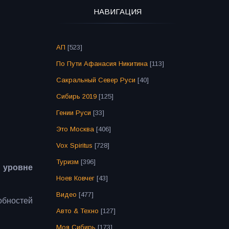
НАВИГАЦИЯ
АП
[523]
По Пути Афанасия Никитина
[113]
Сакральный Север Руси
[40]
Сибирь 2019
[125]
Гении Руси
[33]
Это Москва
[406]
Vox Spiritus
[728]
Туризм
[396]
 уровне
Ноев Ковчег
[43]
Видео
[477]
обностей
Авто & Техно
[127]
Моя Сибирь
[173]