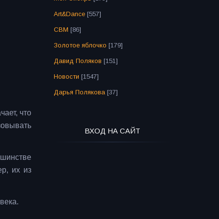
Art&Dance
[557]
СВМ
[86]
Золотое яблочко
[179]
Давид Поляков
[151]
Новости
[1547]
Дарья Полякова
[37]
ает, что
зовывать
ВХОД НА САЙТ
ьшинстве
р, их из
века.