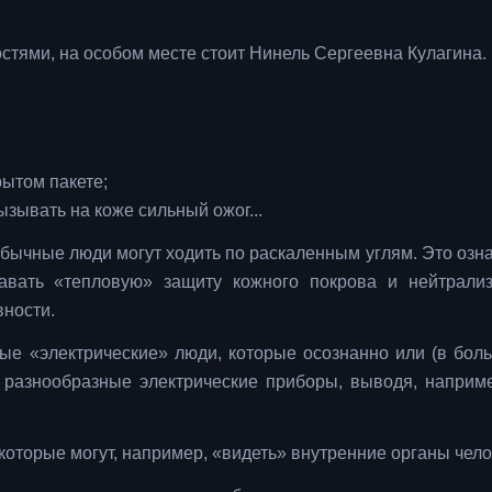
тями, на особом месте стоит Нинель Сергеевна Кулагина.
рытом пакете;
ызывать на коже сильный ожог...
бычные люди могут ходить по раскаленным углям. Это означ
вать «тепловую» защиту кожного покрова и нейтрали
ности.
ые «электрические» люди, которые осознанно или (в бол
 разнообразные электрические приборы, выводя, наприме
которые могут, например, «видеть» внутренние органы чело