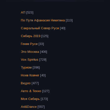
АП
[523]
По Пути Афанасия Никитина
[113]
Сакральный Север Руси
[40]
Сибирь 2019
[125]
Гении Руси
[33]
Это Москва
[406]
Vox Spiritus
[728]
Туризм
[396]
Ноев Ковчег
[43]
Видео
[477]
Авто & Техно
[127]
Моя Сибирь
[173]
Art&Dance
[557]