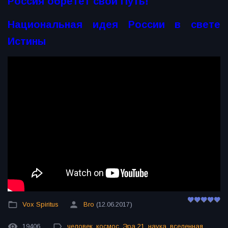
Россия обретёт свой Путь!
Национальная идея России в свете
Истины
Vox Spiritus
Bro
(12.06.2017)
19406
человек
,
космос
,
Эра 21
,
наука
,
вселенная