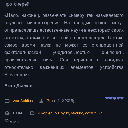
протоиерей:
«Надо, наконец, развенчать химеру так называемого
научного мировоззрения. На твердые факты могут
опираться лишь естественные науки в некоторых своих
аспектах, а также в известной степени история. В то же
самое время наука не может со стопроцентной
фактологической убедительностью объяснить
происхождение мира. Она теряется в догадках
относительно важнейших элементов устройства
Вселенной»
Егор Дымов
Vox Spiritus
Bro
(14.12.2015)
19041
Джордано Бруно
,
учение
,
сожжение
5.0
/
113