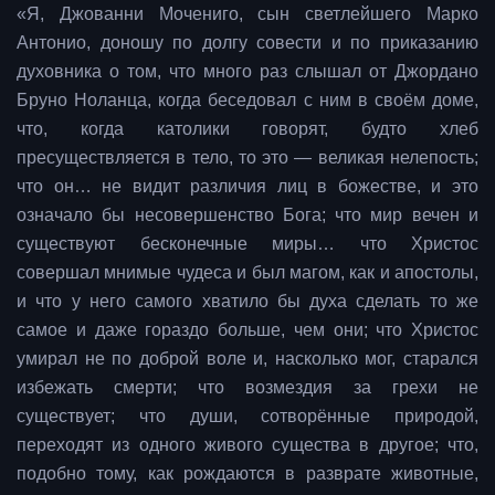
«Я, Джованни Мочениго, сын светлейшего Марко
Антонио, доношу по долгу совести и по приказанию
духовника о том, что много раз слышал от Джордано
Бруно Ноланца, когда беседовал с ним в своём доме,
что, когда католики говорят, будто хлеб
пресуществляется в тело, то это — великая нелепость;
что он… не видит различия лиц в божестве, и это
означало бы несовершенство Бога; что мир вечен и
существуют бесконечные миры… что Христос
совершал мнимые чудеса и был магом, как и апостолы,
и что у него самого хватило бы духа сделать то же
самое и даже гораздо больше, чем они; что Христос
умирал не по доброй воле и, насколько мог, старался
избежать смерти; что возмездия за грехи не
существует; что души, сотворённые природой,
переходят из одного живого существа в другое; что,
подобно тому, как рождаются в разврате животные,