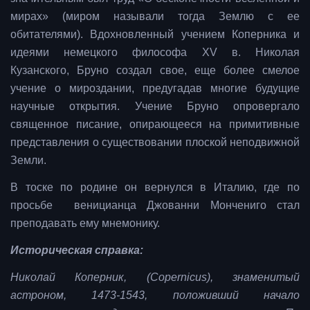
мирах» (миром называли тогда Землю с ее
обитателями). Вдохновленный учением Коперника и
идеями немецкого философа XV в. Николая
Кузанского, Бруно создал свое, еще более смелое
учение о мироздании, предугадав многие будущие
научные открытия. Учение Бруно опровергало
священное писание, опирающееся на примитивные
представления о существовании плоской неподвижной
Земли.
В тоске по родине он вернулся в Италию, где по
просьбе веницианца Джованни Мончениго стал
преподавать ему мнемонику.
Историческая справка:
Николай Коперник, (Copernicus), знаменитый
астроном, 1473-1543, положивший начало