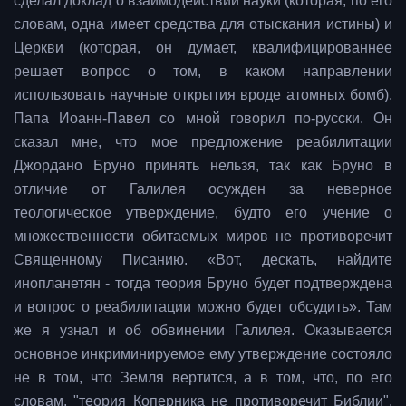
сделал доклад о взаимодействии науки (которая, по его
словам, одна имеет средства для отыскания истины) и
Церкви (которая, он думает, квалифицированнее
решает вопрос о том, в каком направлении
использовать научные открытия вроде атомных бомб).
Папа Иоанн-Павел со мной говорил по-русски. Он
сказал мне, что мое предложение реабилитации
Джордано Бруно принять нельзя, так как Бруно в
отличие от Галилея осужден за неверное
теологическое утверждение, будто его учение о
множественности обитаемых миров не противоречит
Священному Писанию. «Вот, дескать, найдите
инопланетян - тогда теория Бруно будет подтверждена
и вопрос о реабилитации можно будет обсудить». Там
же я узнал и об обвинении Галилея. Оказывается
основное инкриминируемое ему утверждение состояло
не в том, что Земля вертится, а в том, что, по его
словам, "теория Коперника не противоречит Библии".