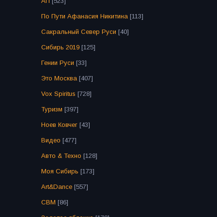
АП
[523]
По Пути Афанасия Никитина
[113]
Сакральный Север Руси
[40]
Сибирь 2019
[125]
Гении Руси
[33]
Это Москва
[407]
Vox Spiritus
[728]
Туризм
[397]
Ноев Ковчег
[43]
Видео
[477]
Авто & Техно
[128]
Моя Сибирь
[173]
Art&Dance
[557]
СВМ
[86]