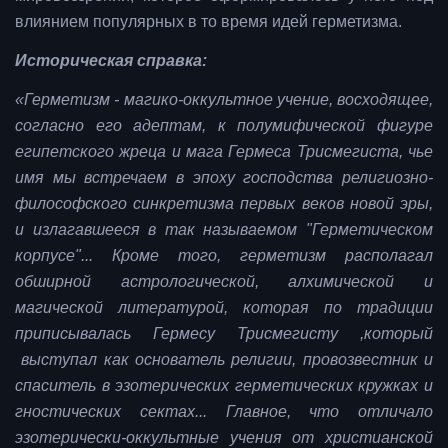
влиянием популярных в то время идей герметизма.
Историческая справка:
«Герметизм - магико-оккультное учение, восходящее,
согласно его адептам, к полумифической фигуре
египетского жреца и мага Гермеса Трисмегиста, чье
имя мы встречаем в эпоху господства религиозно-
философского синкретизма первых веков новой эры,
и излагавшееся в так называемом "Герметическом
корпусе"... Кроме того, герметизм располагал
обширной астрологической, алхимической и
магической литературой, которая по традиции
приписывалась Гермесу Трисмегисту ,который
выступал как основатель религии, провозвестник и
спаситель в эзотерических герметических кружках и
гностических сектах... Главное, что отличало
эзотерически-оккультные учения от христианской