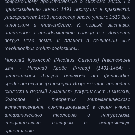
современному представлению о системе мира. По
происхождению поляк; 1491 поступил в краковский
университет; 1503 профессор этого унив.; с 1510 был
каноником в Фрауенбурге. К. первый выставил
положение о неподвижности солнца и о движении
вокруг него земли и планет в сочинении «De
revolutionibus orbium coelestium».
Николай Кузанский (Nicolaus Cusanus) (настоящее
имя - Николай Кребс (Krebs)) (1401-1464) -
центральная фигура перехода от философии
средневековья к философии Возрождения: последний
схоласт и первый гуманист, рационалист и мистик,
богослов и теоретик математического
естествознания, синтезировавший в своем учении
апофатическую теологию и натурализм,
спекулятивный логицизм и эмпирическую
ориентацию.