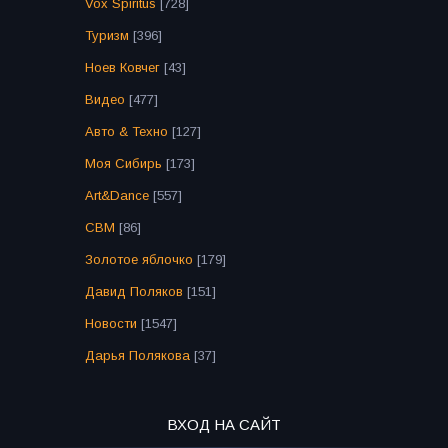
Vox Spiritus
[728]
Туризм
[396]
Ноев Ковчег
[43]
Видео
[477]
Авто & Техно
[127]
Моя Сибирь
[173]
Art&Dance
[557]
СВМ
[86]
Золотое яблочко
[179]
Давид Поляков
[151]
Новости
[1547]
Дарья Полякова
[37]
ВХОД НА САЙТ