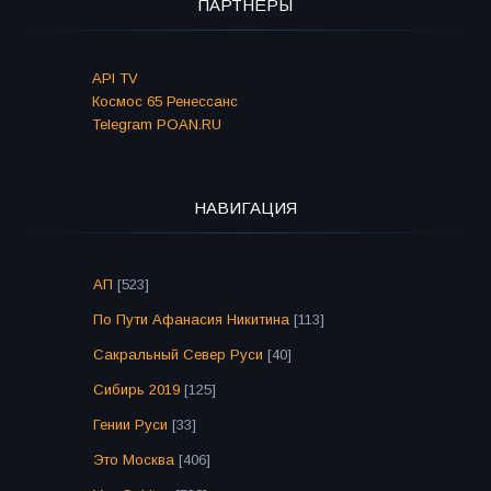
ПАРТНЁРЫ
API TV
Космос 65 Ренессанс
Telegram POAN.RU
НАВИГАЦИЯ
АП
[523]
По Пути Афанасия Никитина
[113]
Сакральный Север Руси
[40]
Сибирь 2019
[125]
Гении Руси
[33]
Это Москва
[406]