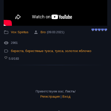
Vox Spiritus
Bro
(09.03.2021)
2861
береста
,
берестяные туеса
,
туеса
,
золотое яблочко
5.0
/
183
Приветствуем вас
,
Гость
!
Регистрация
|
Вход