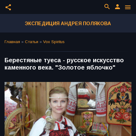
search
person
share
menu
ЭКСПЕДИЦИЯ АНДРЕЯ ПОЛЯКОВА
Главная
»
Статьи
»
Vox Spiritus
Берестяные туеса - русское искусство
каменного века. "Золотое яблочко"