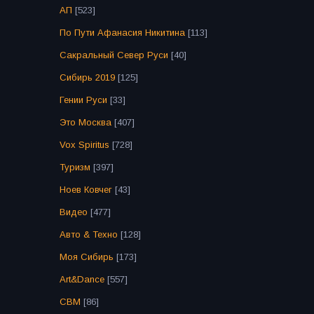
АП
[523]
По Пути Афанасия Никитина
[113]
Сакральный Север Руси
[40]
Сибирь 2019
[125]
Гении Руси
[33]
Это Москва
[407]
Vox Spiritus
[728]
Туризм
[397]
Ноев Ковчег
[43]
Видео
[477]
Авто & Техно
[128]
Моя Сибирь
[173]
Art&Dance
[557]
СВМ
[86]