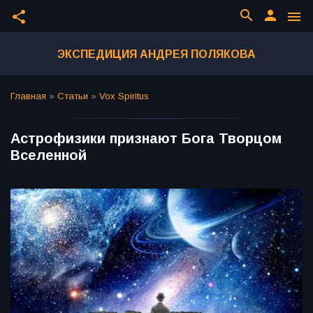
search
person
share
menu
ЭКСПЕДИЦИЯ АНДРЕЯ ПОЛЯКОВА
Главная
»
Статьи
»
Vox Spiritus
Астрофизики признают Бога Творцом
Вселенной