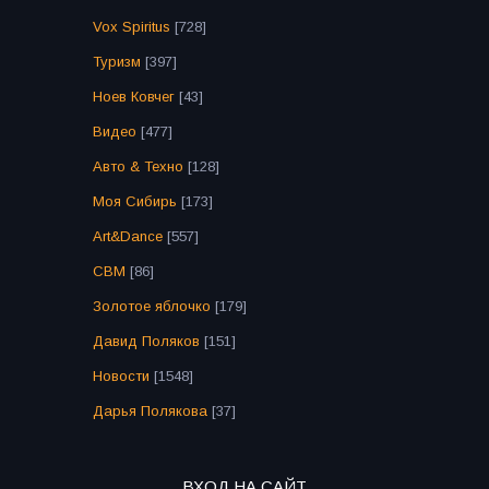
Vox Spiritus
[728]
Туризм
[397]
Ноев Ковчег
[43]
Видео
[477]
Авто & Техно
[128]
Моя Сибирь
[173]
Art&Dance
[557]
СВМ
[86]
Золотое яблочко
[179]
Давид Поляков
[151]
Новости
[1548]
Дарья Полякова
[37]
ВХОД НА САЙТ