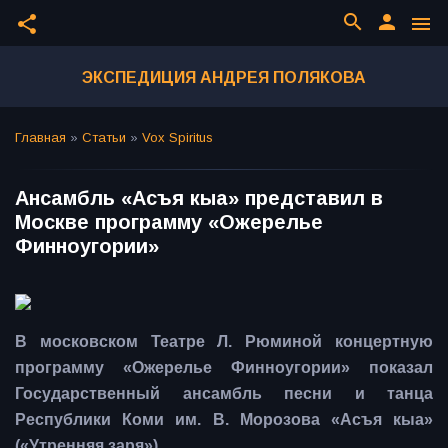
search
person
share
menu
ЭКСПЕДИЦИЯ АНДРЕЯ ПОЛЯКОВА
Главная
»
Статьи
»
Vox Spiritus
Ансамбль «Асъя кыа» представил в
Москве программу «Ожерелье
Финноугории»
В московском Театре Л. Рюминой концертную
программу «Ожерелье Финноугории» показал
Государственный ансамбль песни и танца
Республики Коми им. В. Морозова «Асъя кыа»
(«Утренняя заря»).