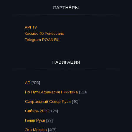
ПАРТНЁРЫ
API TV
Космос 65 Ренессанс
Telegram POAN.RU
НАВИГАЦИЯ
АП
[523]
По Пути Афанасия Никитина
[113]
Сакральный Север Руси
[40]
Сибирь 2019
[125]
Гении Руси
[33]
Это Москва
[407]