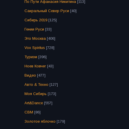
По Пути Афанасия Никитина
[113]
Сакральный Север Руси
[40]
Сибирь 2019
[125]
Гении Руси
[33]
Это Москва
[406]
Vox Spiritus
[728]
Туризм
[396]
Ноев Ковчег
[43]
Видео
[477]
Авто & Техно
[127]
Моя Сибирь
[173]
Art&Dance
[557]
СВМ
[86]
Золотое яблочко
[179]