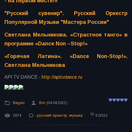
- на первом месте!»
"Русский сувенир". Русский Оркестр
Популярной Музыки "Мастера России"
Светлана Мельникова. «Страстное танго» в
программе «Dance Non –Stop!»
«Горячая Латина». «Dance Non-Stop!».
Светлана Мельникова
API TV DANCE -
http://apitvdance.ru
​
Видео
Bro
(04.04.2021)
2074
русский оркестр
,
музыка
5.0
/
112