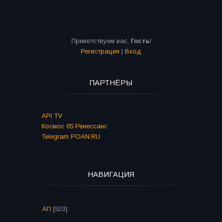
Приветствуем вас
,
Гость
!
Регистрация
|
Вход
ПАРТНЁРЫ
API TV
Космос 65 Ренессанс
Telegram POAN.RU
НАВИГАЦИЯ
АП
[523]