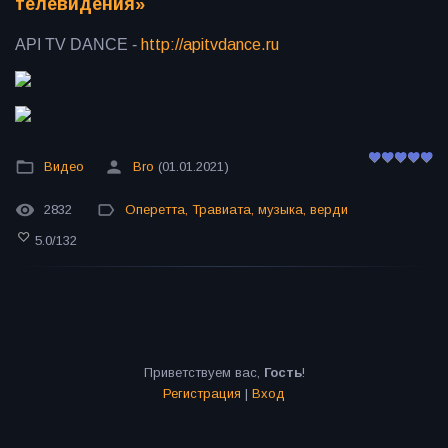
телевидения»
API TV DANCE -
http://apitvdance.ru
Видео
Bro
(01.01.2021)
2832
Оперетта
,
Травиата
,
музыка
,
верди
5.0
/
132
Приветствуем вас
,
Гость
!
Регистрация
|
Вход