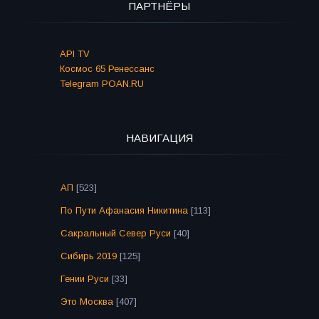
ПАРТНЁРЫ
API TV
Космос 65 Ренессанс
Telegram POAN.RU
НАВИГАЦИЯ
АП
[523]
По Пути Афанасия Никитина
[113]
Сакральный Север Руси
[40]
Сибирь 2019
[125]
Гении Руси
[33]
Это Москва
[407]