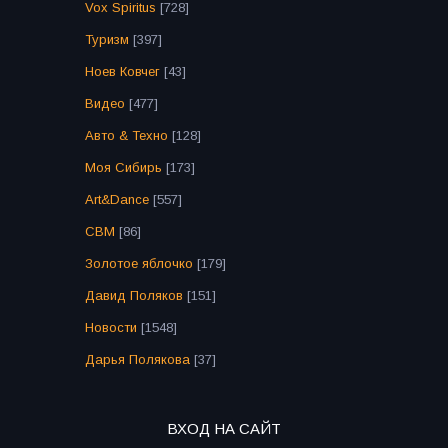
Vox Spiritus
[728]
Туризм
[397]
Ноев Ковчег
[43]
Видео
[477]
Авто & Техно
[128]
Моя Сибирь
[173]
Art&Dance
[557]
СВМ
[86]
Золотое яблочко
[179]
Давид Поляков
[151]
Новости
[1548]
Дарья Полякова
[37]
ВХОД НА САЙТ