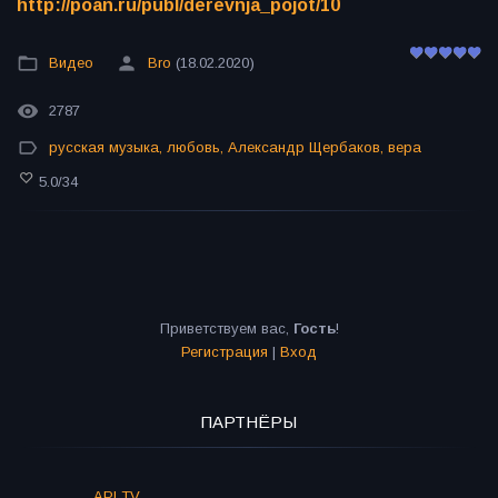
http://poan.ru/publ/derevnja_pojot/10
Видео
Bro
(18.02.2020)
2787
русская музыка
,
любовь
,
Александр Щербаков
,
вера
5.0
/
34
Приветствуем вас
,
Гость
!
Регистрация
|
Вход
ПАРТНЁРЫ
API TV