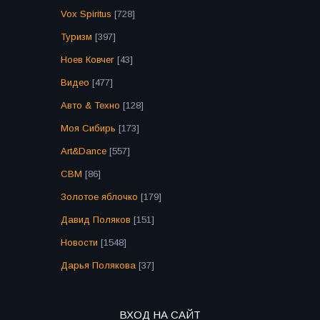
Vox Spiritus
[728]
Туризм
[397]
Ноев Ковчег
[43]
Видео
[477]
Авто & Техно
[128]
Моя Сибирь
[173]
Art&Dance
[557]
СВМ
[86]
Золотое яблочко
[179]
Давид Поляков
[151]
Новости
[1548]
Дарья Полякова
[37]
ВХОД НА САЙТ