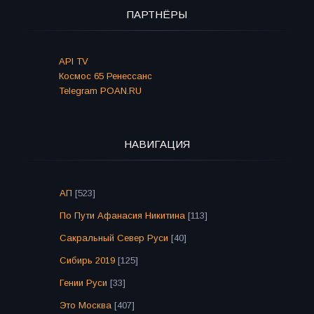
ПАРТНЁРЫ
API TV
Космос 65 Ренессанс
Telegram POAN.RU
НАВИГАЦИЯ
АП
[523]
По Пути Афанасия Никитина
[113]
Сакральный Север Руси
[40]
Сибирь 2019
[125]
Гении Руси
[33]
Это Москва
[407]