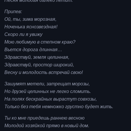
Песня молодая далеко летит.
Припев:
Ой, ты, зима морозная,
Ноченька яснозвездная!
Скоро ли я увижу
Мою любимую в степном краю?
Вьется дорога длинная…
Здравствуй, земля целинная,
Здравствуй, простор широкий,
Весну и молодость встречай свою!
Зашумят метели, затрещат морозы,
Но друзей целинных не легко сломить.
На полях бескрайных вырастут совхозы,
Только без тебя немножко грустно будет жить.
Ты ко мне приедешь раннею весною
Молодой хозяйкой прямо в новый дом.