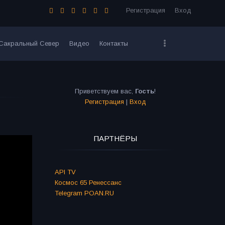
Регистрация
Вход
Сакральный Север
Видео
Контакты
Приветствуем вас
,
Гость
!
Регистрация
|
Вход
ПАРТНЁРЫ
API TV
Космос 65 Ренессанс
Telegram POAN.RU