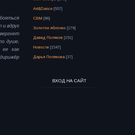
Art&Dance
[557]
 бояться
СВМ
[86]
 и вдруг
Золотое яблочко
[179]
твергнет
Давид Поляков
[151]
по душе,
Новости
[1547]
 ее как
Дарья Полякова
[37]
дирижёр
ВХОД НА САЙТ