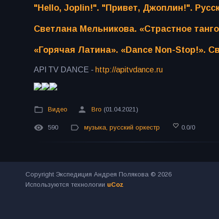
"Hello, Joplin!". "Привет, Джоплин!". Р
Светлана Мельникова. «Страстное танго
«Горячая Латина». «Dance Non-Stop!». 
API TV DANCE -
http://apitvdance.ru
​
Видео
Bro
(01.04.2021)
590
музыка
,
русский оркестр
0.0
/
0
Copyright Экспедиция Андрея Полякова © 2026
Используются технологии
uCoz