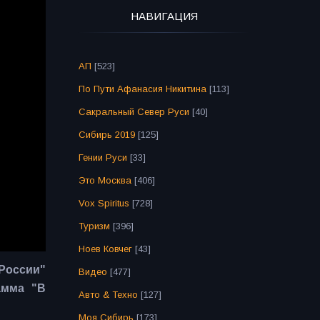
НАВИГАЦИЯ
АП
[523]
По Пути Афанасия Никитина
[113]
Сакральный Север Руси
[40]
Сибирь 2019
[125]
Гении Руси
[33]
Это Москва
[406]
Vox Spiritus
[728]
Туризм
[396]
Ноев Ковчег
[43]
 России"
Видео
[477]
амма "В
Авто & Техно
[127]
Моя Сибирь
[173]