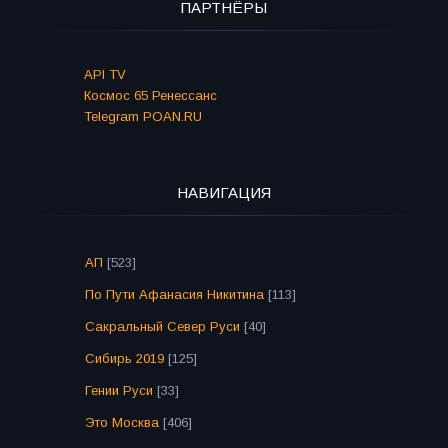
ПАРТНЁРЫ
API TV
Космос 65 Ренессанс
Telegram POAN.RU
НАВИГАЦИЯ
АП
[523]
По Пути Афанасия Никитина
[113]
Сакральный Север Руси
[40]
Сибирь 2019
[125]
Гении Руси
[33]
Это Москва
[406]