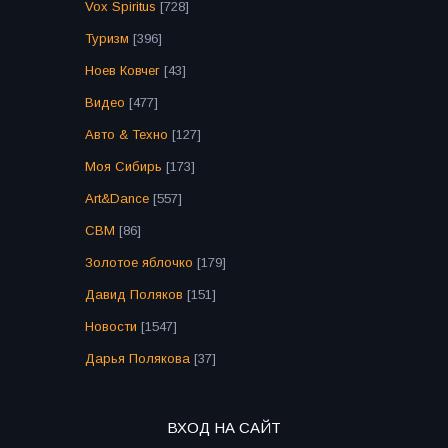
Vox Spiritus
[728]
Туризм
[396]
Ноев Ковчег
[43]
Видео
[477]
Авто & Техно
[127]
Моя Сибирь
[173]
Art&Dance
[557]
СВМ
[86]
Золотое яблочко
[179]
Давид Поляков
[151]
Новости
[1547]
Дарья Полякова
[37]
ВХОД НА САЙТ