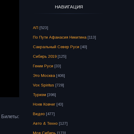
НАВИГАЦИЯ
АП
[523]
По Пути Афанасия Никитина
[113]
Сакральный Север Руси
[40]
Сибирь 2019
[125]
Гении Руси
[33]
Это Москва
[406]
Vox Spiritus
[728]
Туризм
[396]
Ноев Ковчег
[43]
Видео
[477]
 Билеты:
Авто & Техно
[127]
Моя Сибирь
[173]