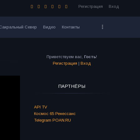
Регистрация
Вход
Сакральный Север
Видео
Контакты
Приветствуем вас
,
Гость
!
Регистрация
|
Вход
ПАРТНЁРЫ
API TV
Космос 65 Ренессанс
Telegram POAN.RU