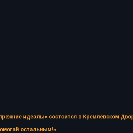
 прежние идеалы» состоится в Кремлёвском Дво
помогай остальным!»