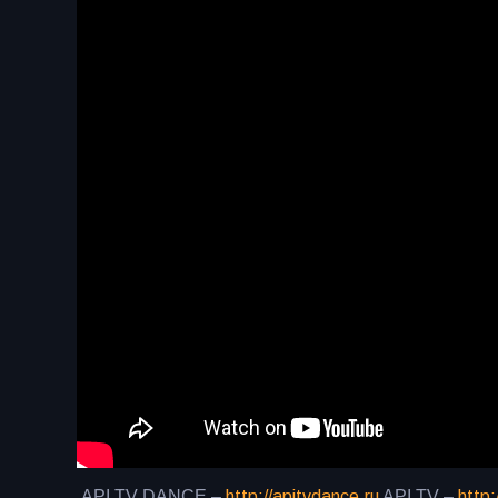
API TV DANCE –
http://apitvdance.ru
API TV –
http: