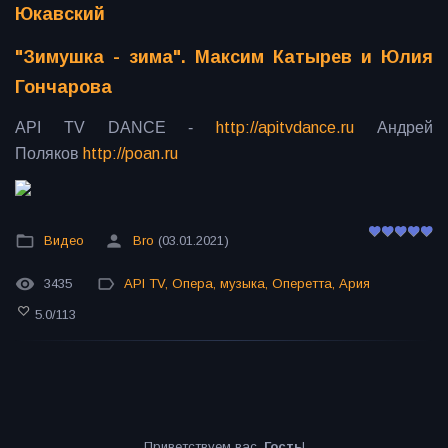
Юкавский
"Зимушка - зима". Максим Катырев и Юлия
Гончарова
API TV DANCE -
http://apitvdance.ru
Андрей
Поляков
http://poan.ru
Видео
Bro
(03.01.2021)
3435
API TV
,
Опера
,
музыка
,
Оперетта
,
Ария
5.0
/
113
Приветствуем вас
,
Гость
!