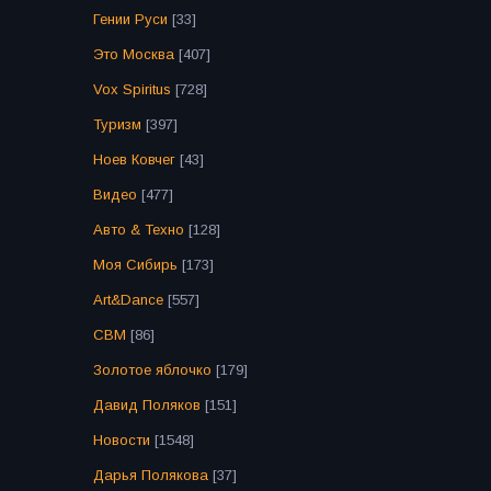
Гении Руси
[33]
Это Москва
[407]
Vox Spiritus
[728]
Туризм
[397]
Ноев Ковчег
[43]
Видео
[477]
Авто & Техно
[128]
Моя Сибирь
[173]
Art&Dance
[557]
СВМ
[86]
Золотое яблочко
[179]
Давид Поляков
[151]
Новости
[1548]
Дарья Полякова
[37]