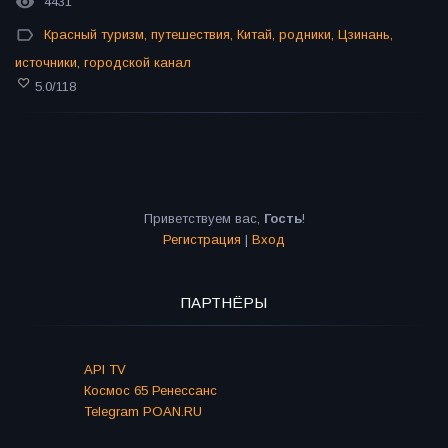
4431
Красный туризм
,
путешествия
,
Китай
,
родники
,
Цзинань
,
источники
,
городской канал
5.0
/
118
Приветствуем вас
,
Гость
!
Регистрация
|
Вход
ПАРТНЁРЫ
API TV
Космос 65 Ренессанс
Telegram POAN.RU