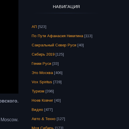
НАВИГАЦИЯ
АП
[523]
По Пути Афанасия Никитина
[113]
Сакральный Север Руси
[40]
Сибирь 2019
[125]
Гении Руси
[33]
Это Москва
[406]
Vox Spiritus
[728]
Туризм
[396]
Ноев Ковчег
[43]
вского.
Видео
[477]
Авто & Техно
[127]
 Moscow.
Моя Сибирь
[173]