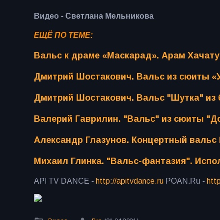
Видео - Светлана Мельникова
ЕЩЁ ПО ТЕМЕ:
Вальс к драме «Маскарад». Арам Хачат
Дмитрий Шостакович. Вальс из сюиты «
Дмитрий Шостакович. Вальс "Шутка" из
Валерий Гаврилин. "Вальс" из сюиты "Д
Александр Глазунов. Концертный вальс
Михаил Глинка. "Вальс-фантазия". Испол
API TV DANCE -
http://apitvdance.ru
POAN.Ru -
htt