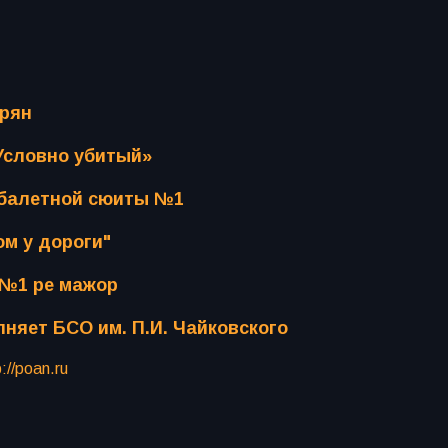
урян
Условно убитый»
 балетной сюиты №1
ом у дороги"
 №1 ре мажор
няет БСО им. П.И. Чайковского
p://poan.ru