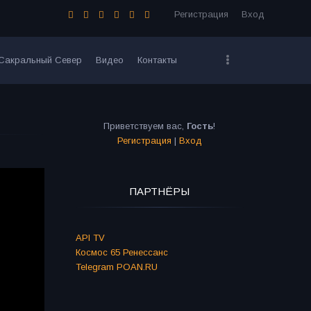
Регистрация
Вход
Сакральный Север
Видео
Контакты
Приветствуем вас
,
Гость
!
Регистрация
|
Вход
ПАРТНЁРЫ
API TV
Космос 65 Ренессанс
Telegram POAN.RU