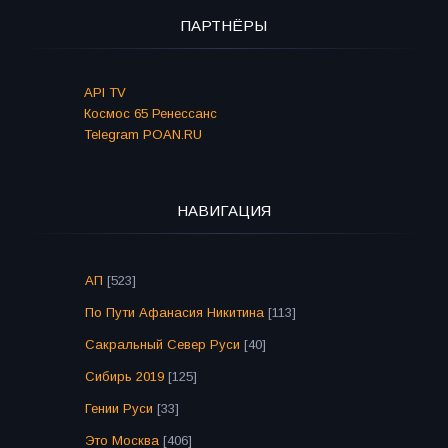
ПАРТНЁРЫ
API TV
Космос 65 Ренессанс
Telegram POAN.RU
НАВИГАЦИЯ
АП
[523]
По Пути Афанасия Никитина
[113]
Сакральный Север Руси
[40]
Сибирь 2019
[125]
Гении Руси
[33]
Это Москва
[406]