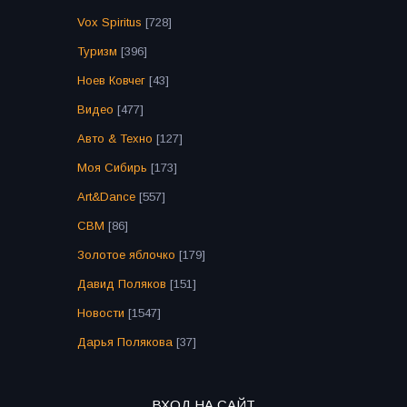
Vox Spiritus
[728]
Туризм
[396]
Ноев Ковчег
[43]
Видео
[477]
Авто & Техно
[127]
Моя Сибирь
[173]
Art&Dance
[557]
СВМ
[86]
Золотое яблочко
[179]
Давид Поляков
[151]
Новости
[1547]
Дарья Полякова
[37]
ВХОД НА САЙТ