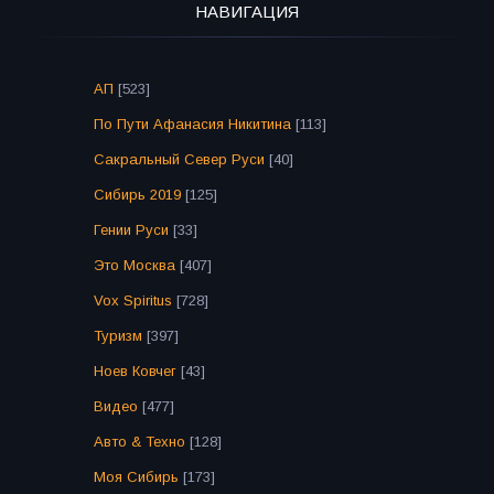
НАВИГАЦИЯ
АП
[523]
По Пути Афанасия Никитина
[113]
Сакральный Север Руси
[40]
Сибирь 2019
[125]
Гении Руси
[33]
Это Москва
[407]
Vox Spiritus
[728]
Туризм
[397]
Ноев Ковчег
[43]
Видео
[477]
Авто & Техно
[128]
Моя Сибирь
[173]