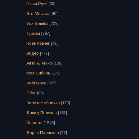
Гении Руси
[33]
Это Москва
[407]
Vox Spiritus
[728]
Туризм
[397]
Ноев Ковчег
[43]
Видео
[477]
Авто & Техно
[128]
Моя Сибирь
[173]
Art&Dance
[557]
СВМ
[86]
Золотое яблочко
[179]
Давид Поляков
[151]
Новости
[1548]
Дарья Полякова
[37]