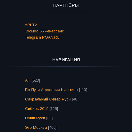
ПАРТНЁРЫ
API TV
Космос 65 Ренессанс
Telegram POAN.RU
НАВИГАЦИЯ
АП
[523]
По Пути Афанасия Никитина
[113]
Сакральный Север Руси
[40]
Сибирь 2019
[125]
Гении Руси
[33]
Это Москва
[406]