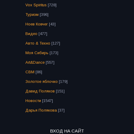
Vox Spiritus
[728]
Туризм
[396]
Ноев Ковчег
[43]
Видео
[477]
Авто & Техно
[127]
Моя Сибирь
[173]
Art&Dance
[557]
СВМ
[86]
Золотое яблочко
[179]
Давид Поляков
[151]
Новости
[1547]
Дарья Полякова
[37]
ВХОД НА САЙТ