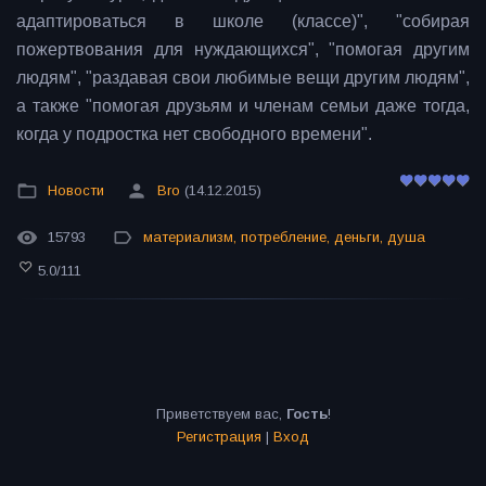
адаптироваться в школе (классе)", "собирая
пожертвования для нуждающихся", "помогая другим
людям", "раздавая свои любимые вещи другим людям",
а также "помогая друзьям и членам семьи даже тогда,
когда у подростка нет свободного времени".
Новости
Bro
(14.12.2015)
15793
материализм
,
потребление
,
деньги
,
душа
5.0
/
111
Приветствуем вас
,
Гость
!
Регистрация
|
Вход