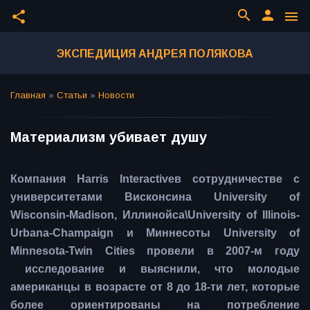
search
person
share
menu
ЭКСПЕДИЦИЯ АНДРЕЯ ПОЛЯКОВА
Главная
»
Статьи
»
Новости
Материализм убивает душу
Компания Harris Interactiveв сотрудничестве с
университетами Висконсина University of
Wisconsin-Madison, Иллинойса\University of Illinois-
Urbana-Champaign и Миннесоты University of
Minnesota-Twin Cities провели в 2007-м году
исследование и выяснили, что молодые
американцы в возрасте от 8 до 18-ти лет, которые
более ориентированы на потребление