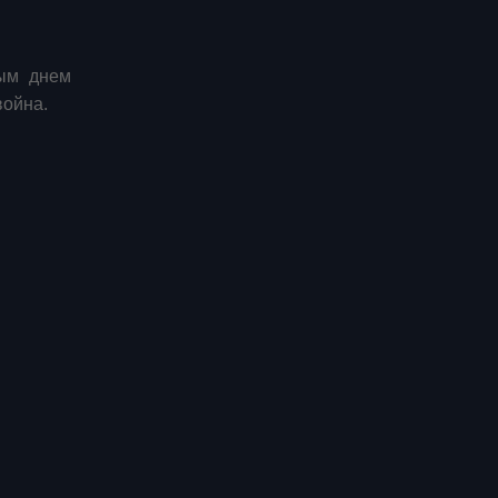
дым днем
война.