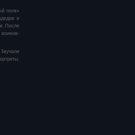
ый полк»
адедов и
и. После
 воинов-
 Звучали
ортреты.