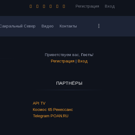
Регистрация
Вход
Сакральный Север
Видео
Контакты
Приветствуем вас
,
Гость
!
Регистрация
|
Вход
ПАРТНЁРЫ
API TV
Космос 65 Ренессанс
Telegram POAN.RU