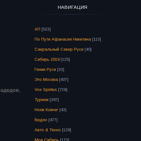
НАВИГАЦИЯ
АП
[523]
По Пути Афанасия Никитина
[113]
Сакральный Север Руси
[40]
Сибирь 2019
[125]
Гении Руси
[33]
Это Москва
[407]
Vox Spiritus
[728]
адедов,
Туризм
[397]
Ноев Ковчег
[43]
Видео
[477]
Авто & Техно
[128]
Моя Сибирь
[173]