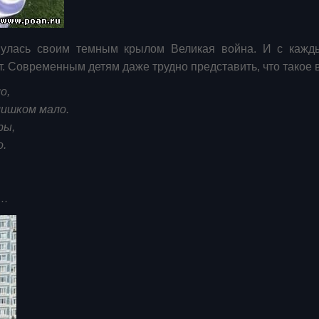
снулась своим темным крылом Великая война. И с каж
т. Современным детям даже трудно представить, что такое 
о,
лишком мало.
оры,
о.
а…