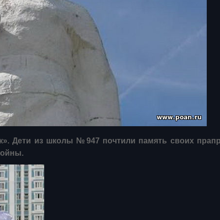
к». Дети из школы №947 почтили память своих прапр
войны.