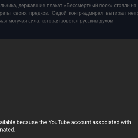
ьника, державшие плакат «Бессмертный полк» стояли на 
треты своих предков. Седой контр-адмирал вытирал не
ая могучая сила, которая зовется русским духом.