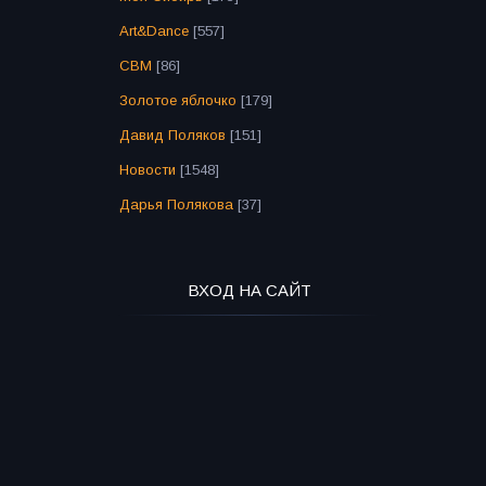
Art&Dance
[557]
СВМ
[86]
Золотое яблочко
[179]
Давид Поляков
[151]
Новости
[1548]
Дарья Полякова
[37]
ВХОД НА САЙТ