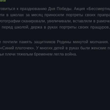
готовиться к празднованию Дня Победы. Акция «Бессмертн
ети в школах за месяц приносили портреты своих прапр
отографии сканировали, увеличивали, вставляли в рамочк
 перед школой, держа в руках портреты своих пращуров,
е почтили память защитников Родины минутой молчания.
«Синий платочек». У многих детей в руках были женские п
чьи плечи тяжелым бременем легла война.