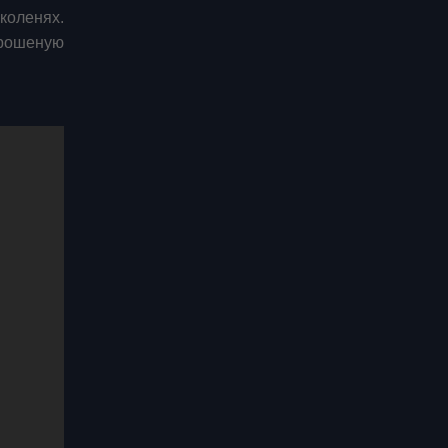
коленях.
прошеную