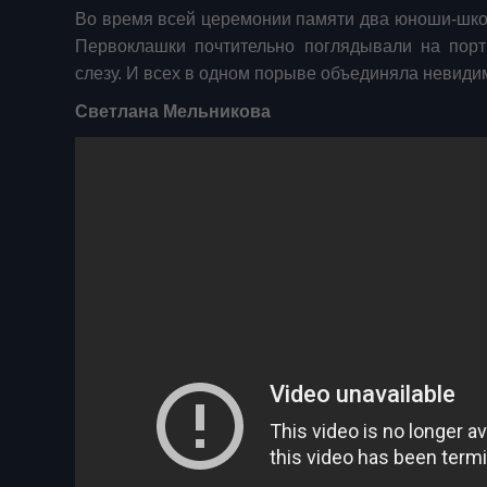
Во время всей церемонии памяти два юноши-школ
Первоклашки почтительно поглядывали на пор
слезу. И всех в одном порыве объединяла невидим
Светлана Мельникова