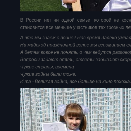
В России нет ни одной семьи, которой не ко
становится все меньше участников тех грозных ле
А что мы знаем о войне? Нас время далеко умчал
На майской праздничной волне мы вспоминаем с
А детям вовсе не понять, о чем ведутся разгов
Вопросы задают опять, ответы забывают скор
Чужие страны, времена
Чужие войны были тоже.
И та - Великая война, все больше на кино похож