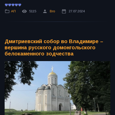
АП
5115
Bro
27.07.2024
Дмитриевский собор во Владимире –
вершина русского домонгольского
белокаменного зодчества