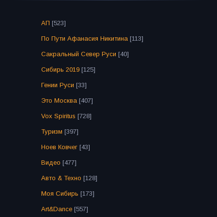
АП
[523]
По Пути Афанасия Никитина
[113]
Сакральный Север Руси
[40]
Сибирь 2019
[125]
Гении Руси
[33]
Это Москва
[407]
Vox Spiritus
[728]
Туризм
[397]
Ноев Ковчег
[43]
Видео
[477]
Авто & Техно
[128]
Моя Сибирь
[173]
Art&Dance
[557]