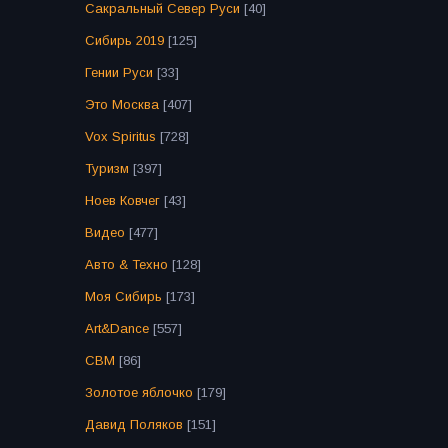
Сакральный Север Руси
[40]
Сибирь 2019
[125]
Гении Руси
[33]
Это Москва
[407]
Vox Spiritus
[728]
Туризм
[397]
Ноев Ковчег
[43]
Видео
[477]
Авто & Техно
[128]
Моя Сибирь
[173]
Art&Dance
[557]
СВМ
[86]
Золотое яблочко
[179]
Давид Поляков
[151]