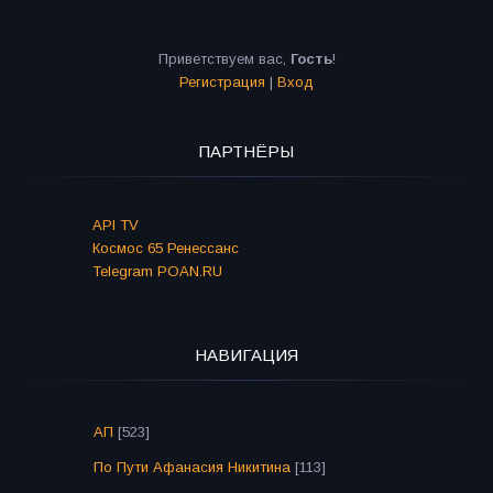
Приветствуем вас
,
Гость
!
Регистрация
|
Вход
ПАРТНЁРЫ
API TV
Космос 65 Ренессанс
Telegram POAN.RU
НАВИГАЦИЯ
АП
[523]
По Пути Афанасия Никитина
[113]