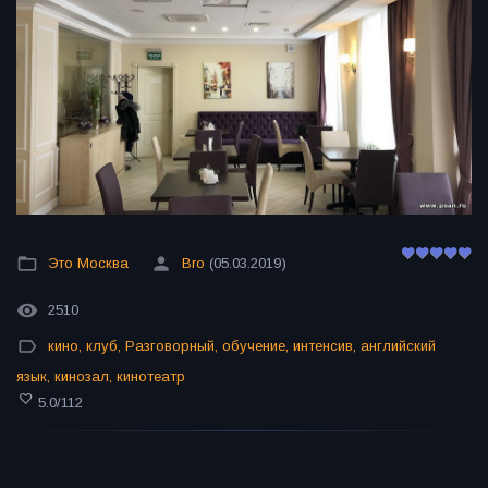
Это Москва
Bro
(05.03.2019)
2510
кино
,
клуб
,
Разговорный
,
обучение
,
интенсив
,
английский
язык
,
кинозал
,
кинотеатр
5.0
/
112