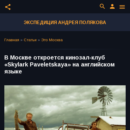
search
person
share
menu
ЭКСПЕДИЦИЯ АНДРЕЯ ПОЛЯКОВА
Главная
»
Статьи
»
Это Москва
В Москве откроется кинозал-клуб
«Skylark Paveletskaya» на английском
языке