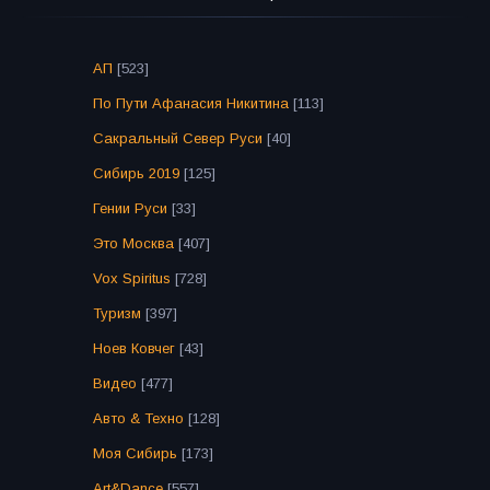
АП
[523]
По Пути Афанасия Никитина
[113]
Сакральный Север Руси
[40]
Сибирь 2019
[125]
Гении Руси
[33]
Это Москва
[407]
Vox Spiritus
[728]
Туризм
[397]
Ноев Ковчег
[43]
Видео
[477]
Авто & Техно
[128]
Моя Сибирь
[173]
Art&Dance
[557]