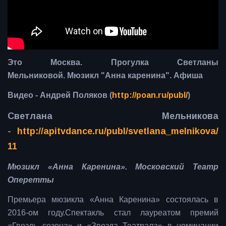
Это Москва. Прогулка Светланы
Мельниковой. Мюзикл "Анна каренина". Афиша
Видео - Андрей Поляков (
http://poan.ru/publ/
)
Светлана Мельникова
-
http://apitvdance.ru/publ/svetlana_melnikova/
11
Мюзикл «Анна Каренина». Московский Театр
Оперетты
Премьера мюзикла «Анна Каренина» состоялась в
2016-ом году.Спектакль стал лауреатом премий
«Гвоздь сезона» и «Звезда Театрала» в номинации