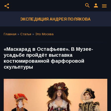
search
person
share
menu
ЭКСПЕДИЦИЯ АНДРЕЯ ПОЛЯКОВА
Главная
»
Статьи
»
Это Москва
«Маскарад в Остафьеве». В Музее-
усадьбе пройдёт выставка
костюмированной фарфоровой
скульптуры