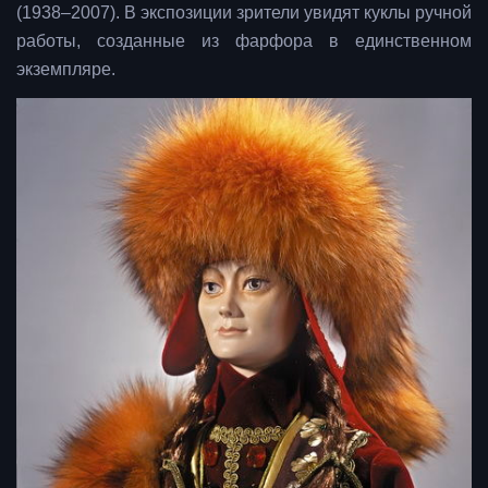
(1938‒2007). В экспозиции зрители увидят куклы ручной
работы, созданные из фарфора в единственном
экземпляре.