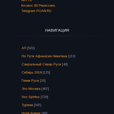
API TV
Космос 65 Ренессанс
Telegram POAN.RU
НАВИГАЦИЯ
АП
[523]
По Пути Афанасия Никитина
[113]
Сакральный Север Руси
[40]
Сибирь 2019
[125]
Гении Руси
[33]
Это Москва
[407]
Vox Spiritus
[728]
Туризм
[397]
Ноев Ковчег
[43]