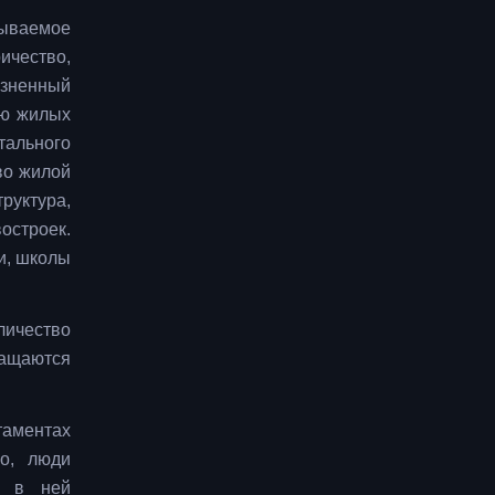
зываемое
ичество,
изненный
ию жилых
ального
во жилой
руктура,
остроек.
и, школы
ичество
ращаются
таментах
но, люди
и в ней