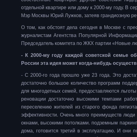
отдельной квартире или дому к 2000-му году. В с
Мэр Москвы Юрий Лужков, затеяв грандиозную р
О том, как обстоят дела сегодня в Москве с п
журналистам Агентства Популярной Информации
Председатель комитета по ЖКХ партии «Новые лю
- К 2000-му году каждой советской семье о
России эта идея может когда-нибудь осущест
- С 2000-го года прошло уже 23 года. Это дост
достаточно большое количество программ подде
для многодетных семей, предоставляются льготы
реновации достаточно высокими темпами работа
переселению жителей из старого фонда пятиэта
эффективности. Очень много преимуществ люди 
окнами, высокими потолками. подземным паркинг
дома, готовится третий в эксплуатацию. И они п