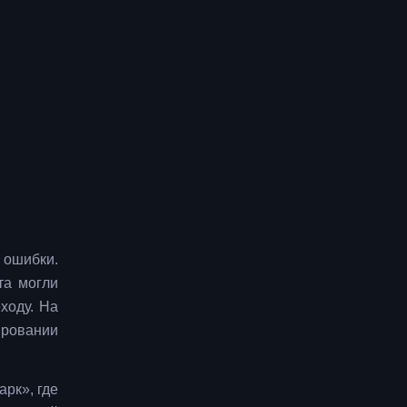
 ошибки.
та могли
ходу. На
ировании
арк», где