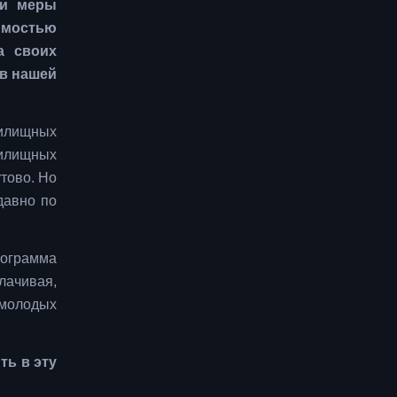
ти меры
имостью
а своих
 в нашей
жилищных
жилищных
утово. Но
давно по
рограмма
лачивая,
 молодых
ть в эту