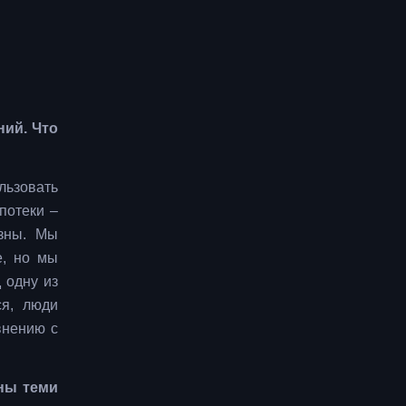
ний. Что
льзовать
потеки –
азны. Мы
е, но мы
 одну из
ся, люди
внению с
ны теми