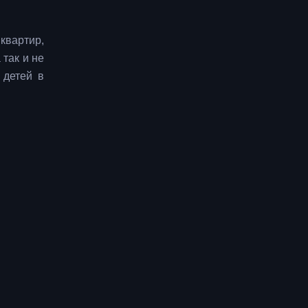
квартир,
 так и не
 детей в