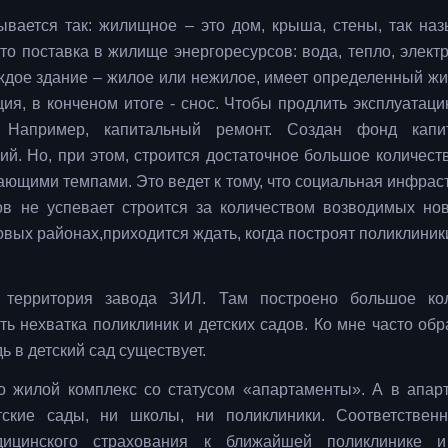
вается так: жилищное – это дом, крыша, стены, так на
о поставка в жилище энергоресурсов: вода, тепло, электр
каждое здание – жилое или нежилое, имеет определенный ж
ация, в конченом итоге - снос. Чтобы продлить эксплуатац
 Например, капитальный ремонт. Создан фонд капит
ий. Но, при этом, строится достаточное большое количест
ающими темпами. Это ведет к тому, что социальная инфраст
ов не успевает строится за количеством возводимых нов
овых районах,приходится ждать, когда построят поликлиник
 территория завода ЗИЛ. Там построено большое кол
ть нехватка поликлиник и детских садов. Ко мне часто об
дь в детский сад существует.
о жилой комплекс со статусом «апартаменты». А в апар
тские сады, ни школы, ни поликлиники. Соответствен
едицинского страхования к ближайшей поликлинике 