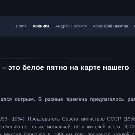
Home
Хроника
Андрей Поляков
Афанасий Никитин
– это белое пятно на карте нашего
вался острым. В разные времена предлагались ра
953—1964), Председатель Совета министров СССР (195
селению не только москвичей, но и жителей всего ССС
ер Михаил Горбачёв в 1986-ом году пообещал каждой 