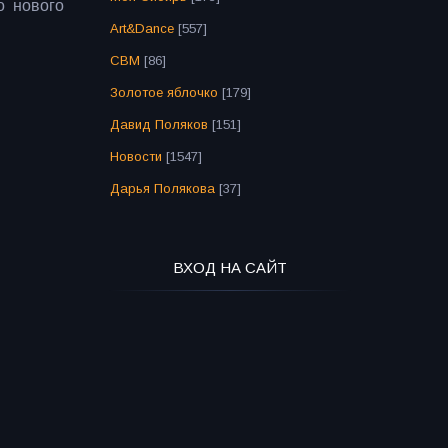
о нового
Art&Dance
[557]
СВМ
[86]
Золотое яблочко
[179]
Давид Поляков
[151]
Новости
[1547]
Дарья Полякова
[37]
ВХОД НА САЙТ