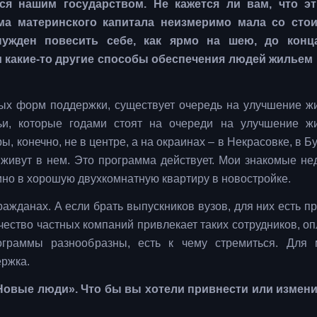
ся нашим государством. Не кажется ли вам, что э
мма материнского капитала неизмеримо мала со сто
нужден повесить себе, как ярмо на шею, до конц
и какие-то другие способы обеспечения людей жильем
ных форм поддержки, существует очередь на улучшение 
ьи, которые годами стоят на очереди на улучшение 
 конечно, не в центре, а на окраинах – в Некрасовке, в Б
и живут в нем. Это программа действует. Мои знакомые не
ино в хорошую двухкомнатную квартиру в новостройке.
ажданах. А если брать выпускников вузов, для них есть п
ество частных компаний привлекает таких сотрудников, оп
ограммы разнообразны, есть к чему стремиться. Для
ержка.
«Новые люди». Что бы вы хотели привнести или измени