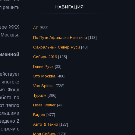
НАВИГАЦИЯ
л решить
фере ЖКХ
АП
[523]
 Москвы,
По Пути Афанасия Никитина
[113]
Сакральный Север Руси
[40]
еменной
Сибирь 2019
[125]
Гении Руси
[33]
ействует
Это Москва
[406]
 ипотеке
Vox Spiritus
[728]
ия. Фонд
Туризм
[396]
абота по
ют тепло
Ноев Ковчег
[43]
большими
Видео
[477]
ведено 2
Авто & Техно
[127]
стречу с
Моя Сибирь
[173]