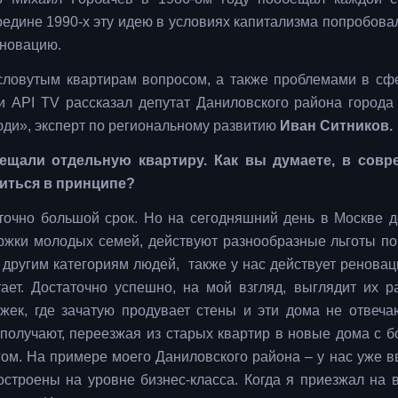
ередине 1990-х эту идею в условиях капитализма попробова
еновацию.
ресловутым квартирам вопросом, а также проблемами в с
 API TV рассказал депутат Даниловского района города
ди», эксперт по региональному развитию
Иван Ситников.
бещали отдельную квартиру. Как вы думаете, в совр
виться в принципе?
аточно большой срок. Но на сегодняшний день в Москве д
ржки молодых семей, действуют разнообразные льготы по
 другим категориям людей, также у нас действует реновац
ет. Достаточно успешно, на мой взгляд, выглядит их р
жек, где зачатую продувает стены и эти дома не отвеча
получают, переезжая из старых квартир в новые дома с 
ом. На примере моего Даниловского района – у нас уже в
остроены на уровне бизнес-класса. Когда я приезжал на в