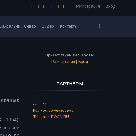
Регистрация
Вход
Сакральный Север
Видео
Контакты
Приветствуем вас
,
Гость
!
Регистрация
|
Вход
ПАРТНЁРЫ
зличные
API TV
Космос 65 Ренессанс
Telegram POAN.RU
8—1964),
Р в свои
семье по