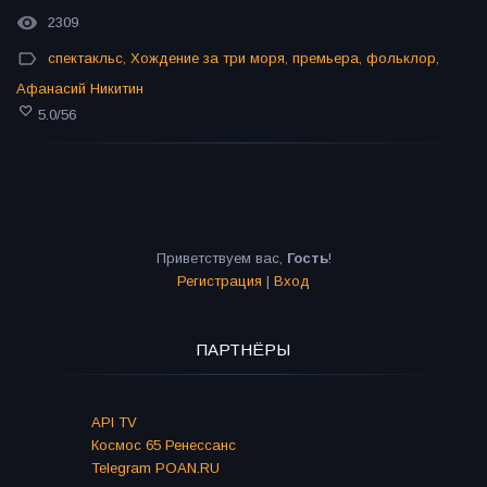
2309
спектакльс
,
Хождение за три моря
,
премьера
,
фольклор
,
Афанасий Никитин
5.0
/
56
Приветствуем вас
,
Гость
!
Регистрация
|
Вход
ПАРТНЁРЫ
API TV
Космос 65 Ренессанс
Telegram POAN.RU