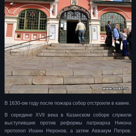
В 1630-ом году после пожара собор отстроили в камне.
В середине XVII века в Казанском соборе служили
выступившие против реформы патриарха Никона
протопоп Иоанн Неронов, а затем Аввакум Петров.