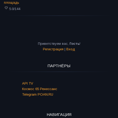
площадь
5.0
/
144
Приветствуем вас
,
Гость
!
Регистрация
|
Вход
ПАРТНЁРЫ
API TV
Космос 65 Ренессанс
Telegram POAN.RU
НАВИГАЦИЯ