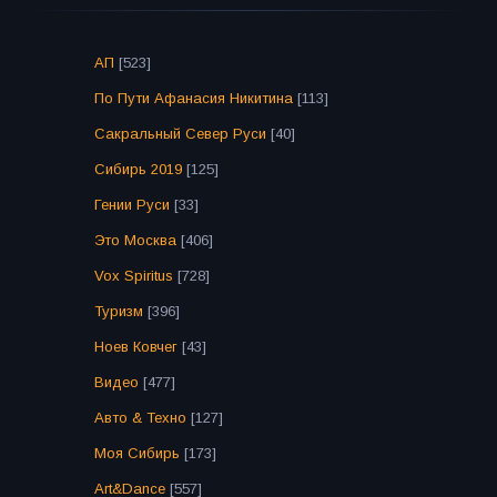
АП
[523]
По Пути Афанасия Никитина
[113]
Сакральный Север Руси
[40]
Сибирь 2019
[125]
Гении Руси
[33]
Это Москва
[406]
Vox Spiritus
[728]
Туризм
[396]
Ноев Ковчег
[43]
Видео
[477]
Авто & Техно
[127]
Моя Сибирь
[173]
Art&Dance
[557]