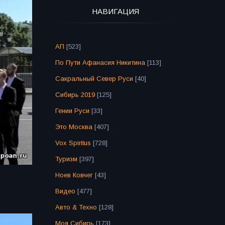
НАВИГАЦИЯ
АП
[523]
По Пути Афанасия Никитина
[113]
Сакральный Север Руси
[40]
Сибирь 2019
[125]
Гении Руси
[33]
Это Москва
[407]
Vox Spiritus
[728]
Туризм
[397]
Ноев Ковчег
[43]
Видео
[477]
Авто & Техно
[128]
Моя Сибирь
[173]