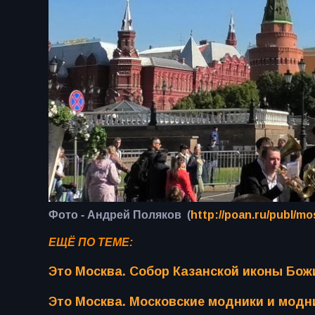
Фото - Андрей Поляков (
http://poan.ru/publ/mo
ЕЩЁ ПО ТЕМЕ:
Это Москва. Собор Казанской иконы Бо
Это Москва. Московские модники и модн