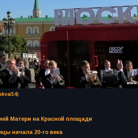
skva/14
)
жией Матери на Красной площади
ицы начала 20-го века