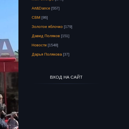
Art&Dance
[557]
СВМ
[86]
Золотое яблочко
[179]
Давид Поляков
[151]
Новости
[1548]
Дарья Полякова
[37]
ВХОД НА САЙТ