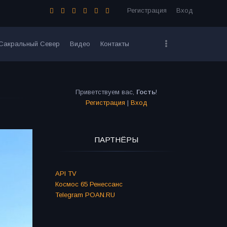
Регистрация
Вход
Сакральный Север
Видео
Контакты
Приветствуем вас
,
Гость
!
Регистрация
|
Вход
ПАРТНЁРЫ
API TV
Космос 65 Ренессанс
Telegram POAN.RU