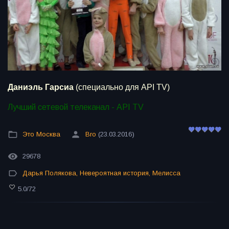
Даниэль Гарсиа
(специально для API TV)
Лучший сетевой телеканал - API TV
Это Москва
Bro
(23.03.2016)
29678
Дарья Полякова
,
Невероятная история
,
Мелисса
5.0
/
72