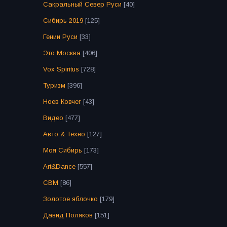
Сакральный Север Руси
[40]
Сибирь 2019
[125]
Гении Руси
[33]
Это Москва
[406]
Vox Spiritus
[728]
Туризм
[396]
Ноев Ковчег
[43]
Видео
[477]
Авто & Техно
[127]
Моя Сибирь
[173]
Art&Dance
[557]
СВМ
[86]
Золотое яблочко
[179]
Давид Поляков
[151]