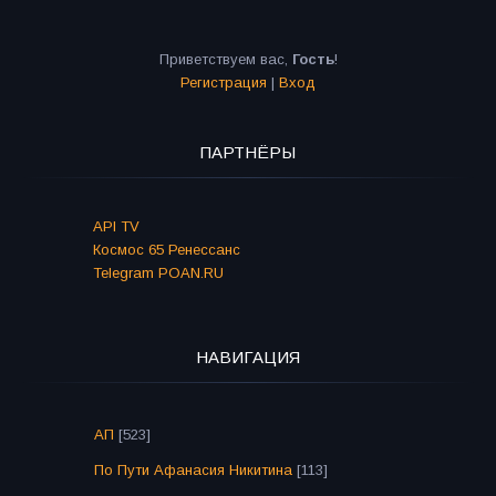
Приветствуем вас
,
Гость
!
Регистрация
|
Вход
ПАРТНЁРЫ
API TV
Космос 65 Ренессанс
Telegram POAN.RU
НАВИГАЦИЯ
АП
[523]
По Пути Афанасия Никитина
[113]