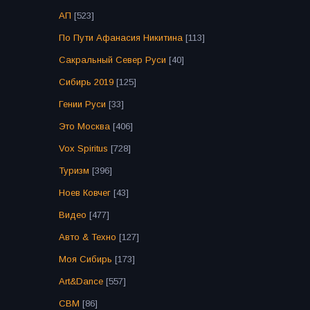
АП
[523]
По Пути Афанасия Никитина
[113]
Сакральный Север Руси
[40]
Сибирь 2019
[125]
Гении Руси
[33]
Это Москва
[406]
Vox Spiritus
[728]
Туризм
[396]
Ноев Ковчег
[43]
Видео
[477]
Авто & Техно
[127]
Моя Сибирь
[173]
Art&Dance
[557]
СВМ
[86]