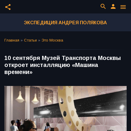
search
person
share
menu
ЭКСПЕДИЦИЯ АНДРЕЯ ПОЛЯКОВА
Главная
»
Статьи
»
Это Москва
10 сентября Музей Транспорта Москвы
откроет инсталляцию «Машина
времени»