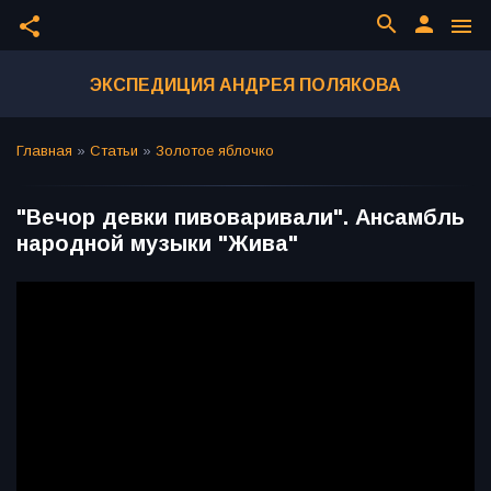
search
person
share
menu
ЭКСПЕДИЦИЯ АНДРЕЯ ПОЛЯКОВА
Главная
»
Статьи
»
Золотое яблочко
"Вечор девки пивоваривали". Ансамбль
народной музыки "Жива"