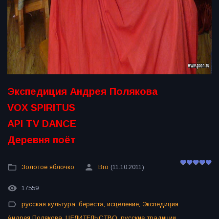
Экспедиция Андрея Полякова
VOX SPIRITUS
API TV DANCE
Деревня поёт
Золотое яблочко
Bro
(11.10.2011)
17559
русская культура
,
береста
,
исцеление
,
Экспедиция
Андрея Полякова
,
ЦЕЛИТЕЛЬСТВО
,
русские традиции