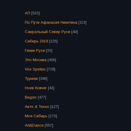
АП
[523]
По Пути Афанасия Никитина
[113]
Сакральный Север Руси
[40]
Сибирь 2019
[125]
Гении Руси
[33]
Это Москва
[406]
Vox Spiritus
[728]
Туризм
[396]
Ноев Ковчег
[43]
Видео
[477]
Авто & Техно
[127]
Моя Сибирь
[173]
Art&Dance
[557]