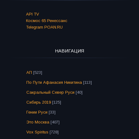
API TV
Космос 65 Ренессанс
Telegram POAN.RU
НАВИГАЦИЯ
АП
[523]
По Пути Афанасия Никитина
[113]
Сакральный Север Руси
[40]
Сибирь 2019
[125]
Гении Руси
[33]
Это Москва
[407]
Vox Spiritus
[728]