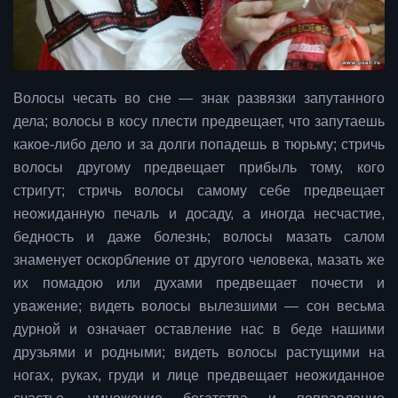
Волосы чесать во сне — знак развязки запутанного
дела; волосы в косу плести предвещает, что запутаешь
какое-либо дело и за долги попадешь в тюрьму; стричь
волосы другому предвещает прибыль тому, кого
стригут; стричь волосы самому себе предвещает
неожиданную печаль и досаду, а иногда несчастие,
бедность и даже болезнь; волосы мазать салом
знаменует оскорбление от другого человека, мазать же
их помадою или духами предвещает почести и
уважение; видеть волосы вылезшими — сон весьма
дурной и означает оставление нас в беде нашими
друзьями и родными; видеть волосы растущими на
ногах, руках, груди и лице предвещает неожиданное