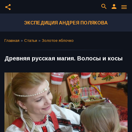
search
person
share
menu
ЭКСПЕДИЦИЯ АНДРЕЯ ПОЛЯКОВА
Главная
»
Статьи
»
Золотое яблочко
Древняя русская магия. Волосы и косы