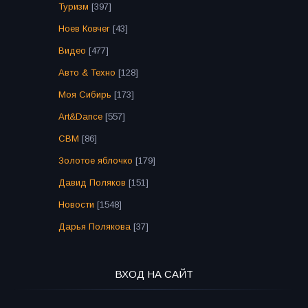
Туризм
[397]
Ноев Ковчег
[43]
Видео
[477]
Авто & Техно
[128]
Моя Сибирь
[173]
Art&Dance
[557]
СВМ
[86]
Золотое яблочко
[179]
Давид Поляков
[151]
Новости
[1548]
Дарья Полякова
[37]
ВХОД НА САЙТ