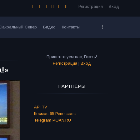
Регистрация
Вход
Сакральный Север
Видео
Контакты
Приветствуем вас
,
Гость
!
Регистрация
|
Вход
а!»
ПАРТНЁРЫ
API TV
Космос 65 Ренессанс
Telegram POAN.RU