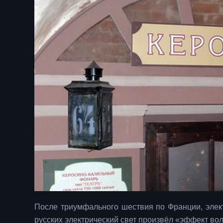
После триумфального шествия по Франции, элект
русских электрический свет произвёл «эффект в