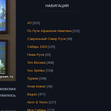
НАВИГАЦИЯ
АП
[523]
По Пути Афанасия Никитина
[113]
Сакральный Север Руси
[40]
Сибирь 2019
[125]
Гении Руси
[33]
Это Москва
[406]
Vox Spiritus
[728]
Туризм
[396]
Ноев Ковчег
[43]
ковских
Видео
[477]
ствилось
Авто & Техно
[127]
Моя Сибирь
[173]