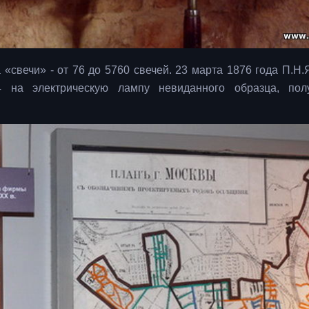
 «свечи» - от 76 до 5760 свечей. 23 марта 1876 года П.Н.
на электрическую лампу невиданного образца, пол