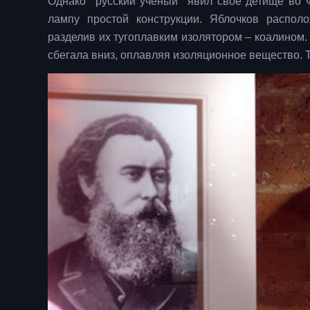
Однако русский ученый явил своё детище во Фр
лампу простой конструкции. Яблочков располо
разделив их тугоплавким изолятором – коалином
сбегала вниз, оплавляя изоляционное вещество. 