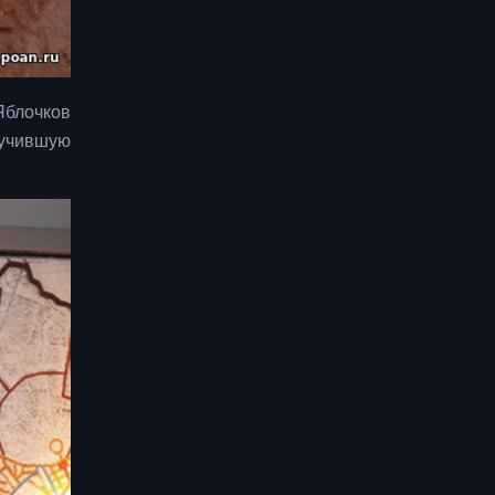
Яблочков
учившую