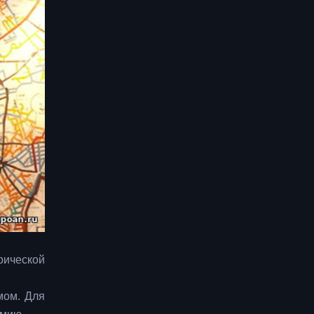
ической
мом. Для