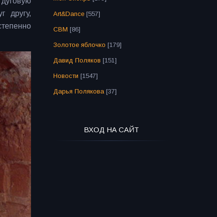
 дуговую
г другу,
Art&Dance
[557]
степенно
СВМ
[86]
Золотое яблочко
[179]
Давид Поляков
[151]
Новости
[1547]
Дарья Полякова
[37]
ВХОД НА САЙТ