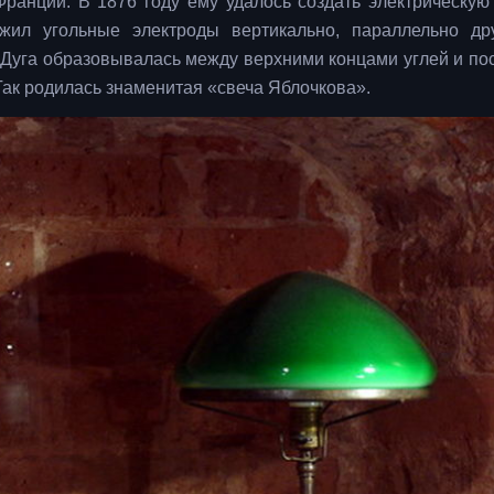
анции. В 1876 году ему удалось создать электрическую
жил угольные электроды вертикально, параллельно дру
. Дуга образовывалась между верхними концами углей и по
Так родилась знаменитая «свеча Яблочкова».