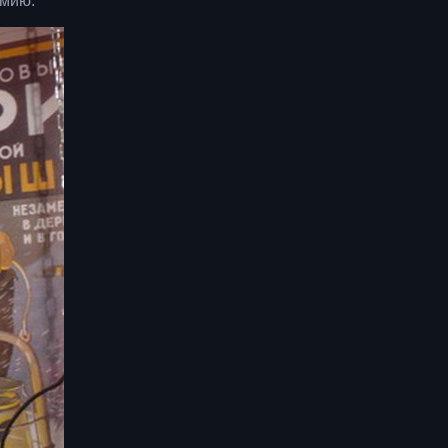
емию.