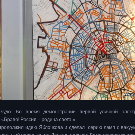
чудо. Во время демонстрации первой уличной электр
«Браво! Россия – родина света!»
 продолжил идею Яблочкова и сделал серию ламп с вакуу