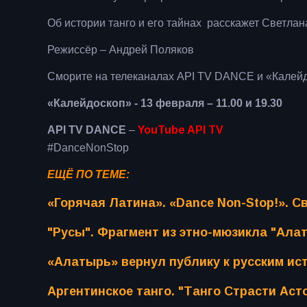
Об истории танго и его тайнах расскажет Светлан
Режиссёр – Андрей Поляков
Сморите на телеканалах API TV DANCE и «Калейд
«Калейдоскоп» - 13 февраля – 11.00 и 19.30
API TV DANCE
–
YouTube API TV
#DanceNonStop
ЕЩЁ ПО ТЕМЕ:
«Горячая Латина». «Dance Non-Stop!». 
"Русы". Фрагмент из этно-мюзикла "Ала
«Алатырь» вернул публику к русским ис
Аргентинское танго. "Танго Страсти Ас