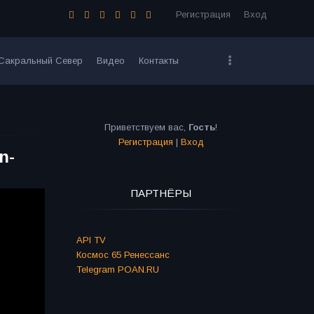
Регистрация
Вход
Сакральный Север
Видео
Контакты
Приветствуем вас
,
Гость
!
Регистрация
|
Вход
n-
ПАРТНЁРЫ
API TV
Космос 65 Ренессанс
Telegram POAN.RU