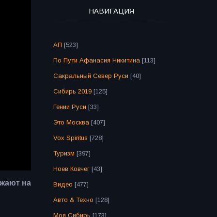
НАВИГАЦИЯ
АП
[523]
По Пути Афанасия Никитина
[113]
Сакральный Север Руси
[40]
Сибирь 2019
[125]
Гении Руси
[33]
Это Москва
[407]
Vox Spiritus
[728]
Туризм
[397]
Ноев Ковчег
[43]
ожают на
Видео
[477]
Авто & Техно
[128]
Моя Сибирь
[173]