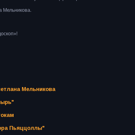
а Мельникова.
оскоп»!
Светлана Мельникова
тырь"
токам
тора Пьяццоллы"