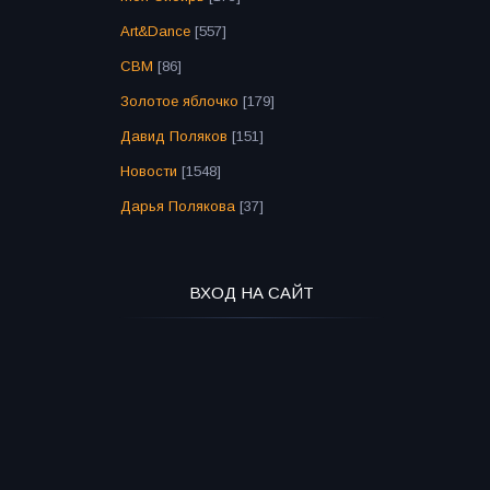
Art&Dance
[557]
СВМ
[86]
Золотое яблочко
[179]
Давид Поляков
[151]
Новости
[1548]
Дарья Полякова
[37]
ВХОД НА САЙТ