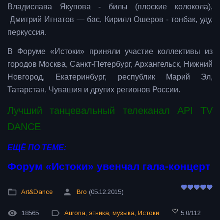
Владислава Якупова - билы (плоские колокола),
Дмитрий Игнатов — бас, Кирилл Ошеров - тонбак, уду,
перкуссия.
В Форуме «Истоки» приняли участие коллективы из
городов Москва, Санкт-Петербург, Архангельск, Нижний
Новгород, Екатеринбург, республик Марий Эл,
Татарстан, Чувашия и других регионов России.
Лучший танцевальный телеканал API TV
DANCE
ЕЩЁ ПО ТЕМЕ:
Форум «Истоки» увенчал гала-концерт
Art&Dance
Bro
(05.12.2015)
18565
Auroria
,
этника
,
музыка
,
Истоки
5.0
/
112