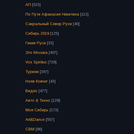
АП
[523]
По Пути Афанасия Никитина
[113]
Сакральный Север Руси
[40]
Сибирь 2019
[125]
Гении Руси
[33]
Это Москва
[407]
Vox Spiritus
[728]
Туризм
[397]
Ноев Ковчег
[43]
Видео
[477]
Авто & Техно
[128]
Моя Сибирь
[173]
Art&Dance
[557]
СВМ
[86]