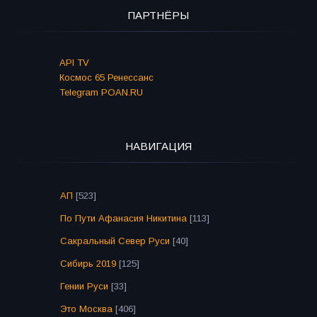
ПАРТНЁРЫ
API TV
Космос 65 Ренессанс
Telegram POAN.RU
НАВИГАЦИЯ
АП
[523]
По Пути Афанасия Никитина
[113]
Сакральный Север Руси
[40]
Сибирь 2019
[125]
Гении Руси
[33]
Это Москва
[406]