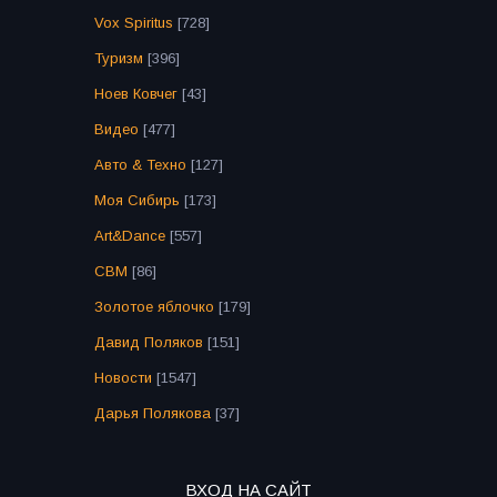
Vox Spiritus
[728]
Туризм
[396]
Ноев Ковчег
[43]
Видео
[477]
Авто & Техно
[127]
Моя Сибирь
[173]
Art&Dance
[557]
СВМ
[86]
Золотое яблочко
[179]
Давид Поляков
[151]
Новости
[1547]
Дарья Полякова
[37]
ВХОД НА САЙТ