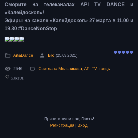
Сморите на телеканалах API TV DANCE и
«Калейдоскоп»!
Эфиры на канале «Калейдоскоп» 27 марта в 11.00 и
19.30 #DanceNonStop
Art&Dance
Bro
(25.03.2021)
2546
Светлана Мельникова
,
API TV
,
танцы
5.0
/
181
Приветствуем вас
,
Гость
!
Регистрация
|
Вход