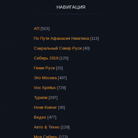
НАВИГАЦИЯ
АП
[523]
По Пути Афанасия Никитина
[113]
Сакральный Север Руси
[40]
Сибирь 2019
[125]
Гении Руси
[33]
Это Москва
[407]
Vox Spiritus
[728]
Туризм
[397]
Ноев Ковчег
[43]
Видео
[477]
Авто & Техно
[128]
Моя Сибирь
[173]