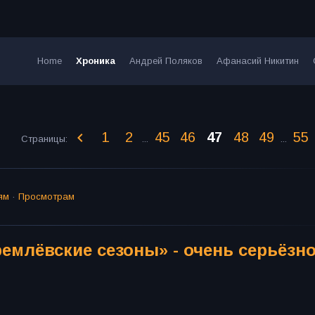
Home
Хроника
Андрей Поляков
Афанасий Никитин
1
2
45
46
47
48
49
55
Страницы
:
...
...
ям
·
Просмотрам
емлёвские сезоны» - очень серьёзн