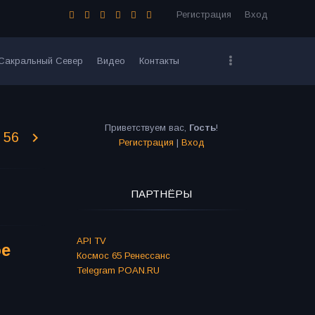
Регистрация
Вход
Сакральный Север
Видео
Контакты
Приветствуем вас
,
Гость
!
56
Регистрация
|
Вход
ПАРТНЁРЫ
API TV
ое
Космос 65 Ренессанс
Telegram POAN.RU