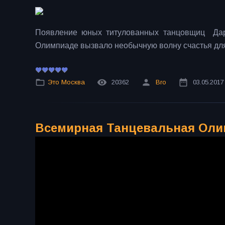
Появление юных титулованных танцовщиц Дар
Олимпиаде вызвало необычную волну счастья для
Это Москва
20362
Bro
03.05.2017
Всемирная Танцевальная Олимп