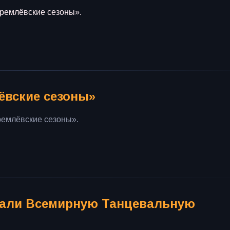
Кремлёвские сезоны».
ёвские сезоны»
Кремлёвские сезоны».
овали Всемирную Танцевальную