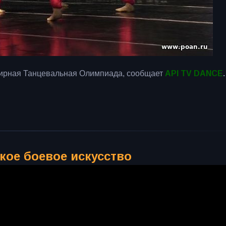
емирная Танцевальная Олимпиада, сообщает
API TV DANCE
.
ское боевое искусство