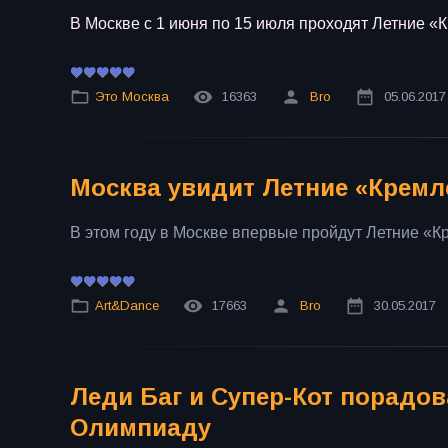
В Москве с 1 июня по 15 июля проходят Летние «
Это Москва
16363
Bro
05.06.2017
Москва увидит Летние «Кремл
В этом году в Москве впервые пройдут Летние «
Art&Dance
17663
Bro
30.05.2017
Леди Баг и Супер-Кот порад
Олимпиаду