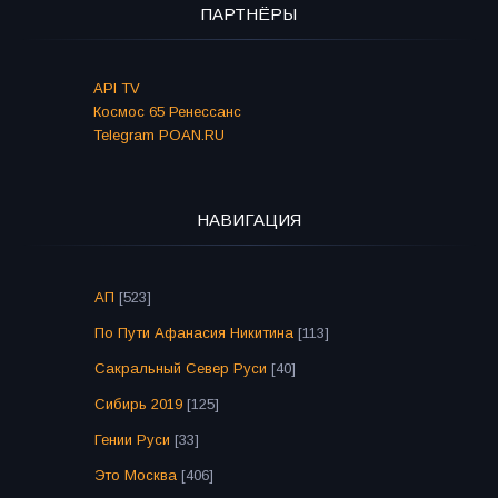
ПАРТНЁРЫ
API TV
Космос 65 Ренессанс
Telegram POAN.RU
НАВИГАЦИЯ
АП
[523]
По Пути Афанасия Никитина
[113]
Сакральный Север Руси
[40]
Сибирь 2019
[125]
Гении Руси
[33]
Это Москва
[406]