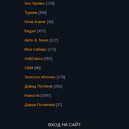
Vox Spiritus
[728]
Туризм
[396]
Ноев Ковчег
[43]
Видео
[477]
Авто & Техно
[127]
Моя Сибирь
[173]
Art&Dance
[557]
СВМ
[86]
Золотое яблочко
[179]
Давид Поляков
[151]
Новости
[1547]
Дарья Полякова
[37]
ВХОД НА САЙТ