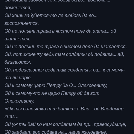
помянется,
Ой хошь забудется-то ле любовь да во...
воспомянется.
Ой не полынь трава в чистом поле да шата... ой
шатается,
Ой не полынь-то трава в чистом поле да шатается,
Ой, потихонечку ведь там солдаты ой подвига... ай,
двигаются,
Ой, подвигаются ведь там солдаты к са... к самому-
то ли царю,
Ой к самому царю Петру да О... Олексеевичу,
Ой к самому-то ле царю Петру ой да вот
Олексеевичу.
«Ох ты солнышко наш батюшка Вла... ой Владимир
князь,
Ой уж ты дай ко нам солдатам да пр... правосудьице,
Ой заедает вор собака на... наше жалованье,