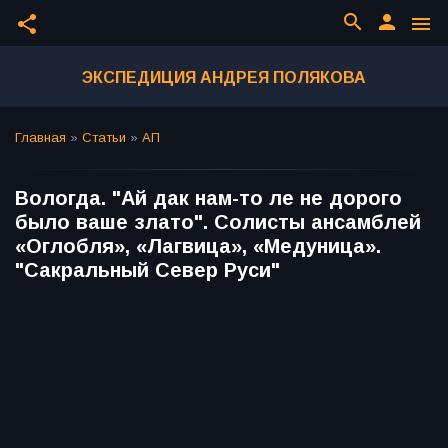
search
person
share
menu
ЭКСПЕДИЦИЯ АНДРЕЯ ПОЛЯКОВА
Главная
»
Статьи
»
АП
Вологда. "Ай дак нам-то ле не дорого
было ваше злато". Солисты ансамблей
«Оглобля», «Лагвица», «Медуница».
"Сакральный Север Руси"