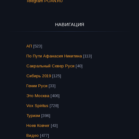
Telegram POAN.RU
НАВИГАЦИЯ
АП
[523]
По Пути Афанасия Никитина
[113]
Сакральный Север Руси
[40]
Сибирь 2019
[125]
Гении Руси
[33]
Это Москва
[406]
Vox Spiritus
[728]
Туризм
[396]
Ноев Ковчег
[43]
Видео
[477]