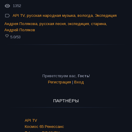
1352
API TV
,
русская народная музыка
,
вологда
,
Экспедиция
Андрея Полякова
,
русская песня
,
экспедиция
,
старина
,
Андрей Поляков
5.0
/
53
Приветствуем вас
,
Гость
!
Регистрация
|
Вход
ПАРТНЁРЫ
API TV
Космос 65 Ренессанс