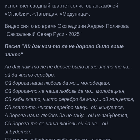
исполняет сводный квартет солистов ансамблей
«Оглобля», «Лагвица», «Медуница».
Видео снято во время Экспедиции Андрея Полякова
"Сакральный Север Руси - 2025"
Песня "Ай дак нам-то ле не дорого было ваше
злато"
Ай дак нам-то ле не дорого было ваше злато то чи...
ой да чисто серебро,
Ой дорога наша любовь да мо... молодецкая,
Ой дорога-то ле наша любовь да мо... молодецкая,
Ой кабы злато, чисто серебро да мину... ой минуется,
Ой злато-то, чисто серебро мину... ой, минуется,
А дорога наша любовь да не забу... ой не забудется,
Ой дорога-то ле наша любовь ой да не... ой
забудется.
Ой хошть забудется любовь да во... воспомя...