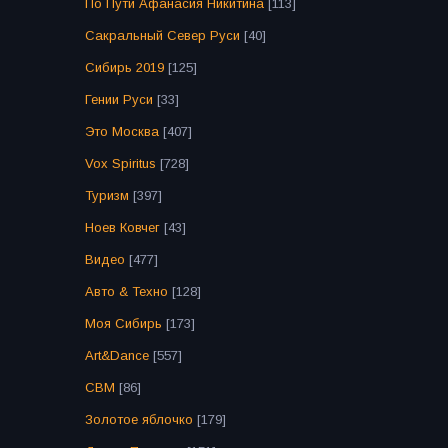
По Пути Афанасия Никитина
[113]
Сакральный Север Руси
[40]
Сибирь 2019
[125]
Гении Руси
[33]
Это Москва
[407]
Vox Spiritus
[728]
Туризм
[397]
Ноев Ковчег
[43]
Видео
[477]
Авто & Техно
[128]
Моя Сибирь
[173]
Art&Dance
[557]
СВМ
[86]
Золотое яблочко
[179]