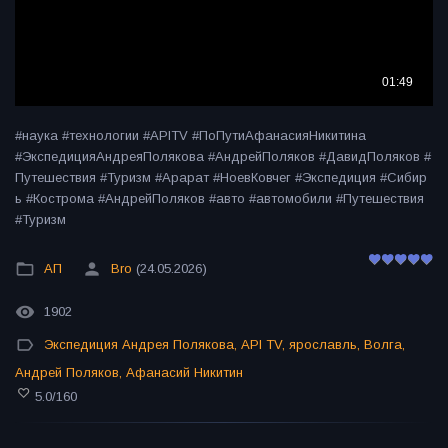
#наука #технологии #APITV #ПоПутиАфанасияНикитина
#ЭкспедицияАндреяПолякова #АндрейПоляков #ДавидПоляков #
Путешествия #Туризм #Арарат #НоевКовчег #Экспедиция #Сибир
ь #Кострома #АндрейПоляков #авто #автомобили #Путешествия
#Туризм
АП
Bro
(24.05.2026)
1902
Экспедиция Андрея Полякова
,
API TV
,
ярославль
,
Волга
,
Андрей Поляков
,
Афанасий Никитин
5.0
/
160