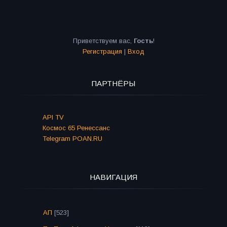
Приветствуем вас
,
Гость
!
Регистрация
|
Вход
ПАРТНЁРЫ
API TV
Космос 65 Ренессанс
Telegram POAN.RU
НАВИГАЦИЯ
АП
[523]