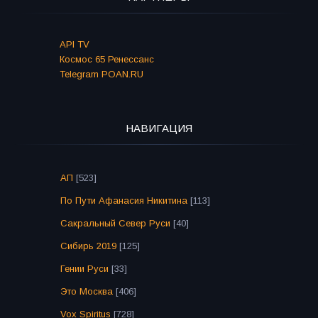
API TV
Космос 65 Ренессанс
Telegram POAN.RU
НАВИГАЦИЯ
АП
[523]
По Пути Афанасия Никитина
[113]
Сакральный Север Руси
[40]
Сибирь 2019
[125]
Гении Руси
[33]
Это Москва
[406]
Vox Spiritus
[728]