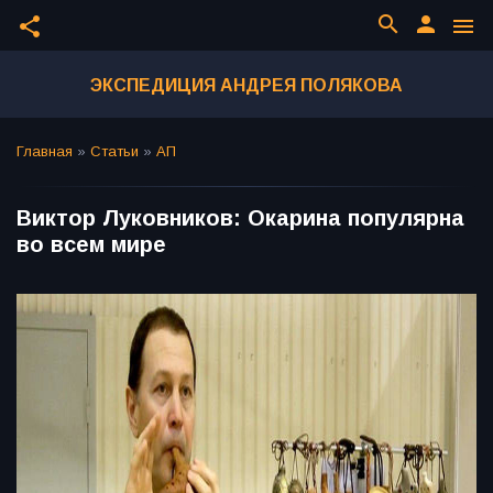
search
person
share
menu
ЭКСПЕДИЦИЯ АНДРЕЯ ПОЛЯКОВА
Главная
»
Статьи
»
АП
Виктор Луковников: Окарина популярна
во всем мире