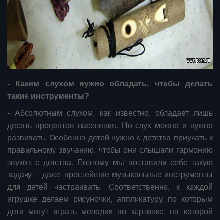
- Каким слухом нужно обладать, чтобы делать
такие инструменты?
- Абсолютным слухом, как известно, обладает лишь
десять процентов населения. Но слух можно и нужно
развивать. Особенно детей нужно с детства приучать к
правильному звучанию, чтобы они слышали гармонию
звуков с детства. Поэтому мы поставили себе такую
задачу – даже простейшие музыкальные инструменты
для детей настраивать. Соответственно, к каждой
игрушке делаем рисуночки, аппликатуру, по которым
дети могут играть мелодии по картинке, на которой