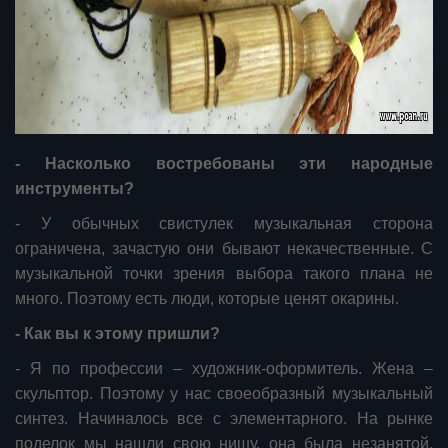
- Насколько востребованы эти народные
инструменты?
- У обычных свистулек музыкальная сторона
ограничена, зачастую они бывают некачественные. С
музыкальной точки зрения выбора такого плана не
много. Поэтому есть люди, которые ценят окарины.
- Как вы к этому пришли?
- Я по профессии – художник-оформитель. Жена –
скульптор. Поэтому у нас своеобразный музыкальный
синтез. Начиналось все с элементарного. На рынке
поделок мы нашли свою нишу, она была незанятой.