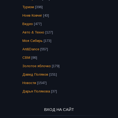
Туризм
[396]
Ноев Ковчег
[43]
Видео
[477]
Авто & Техно
[127]
Моя Сибирь
[173]
Art&Dance
[557]
СВМ
[86]
Золотое яблочко
[179]
Давид Поляков
[151]
Новости
[1547]
Дарья Полякова
[37]
ВХОД НА САЙТ