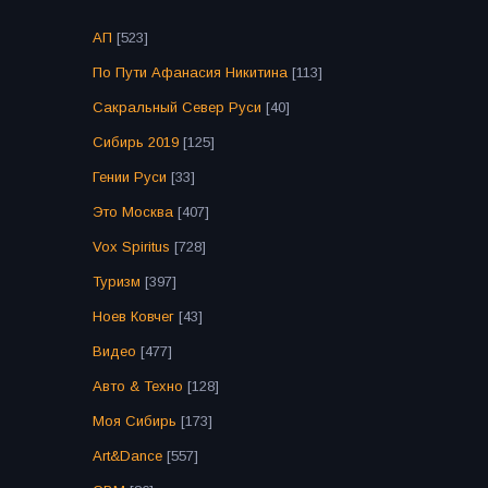
АП
[523]
По Пути Афанасия Никитина
[113]
Сакральный Север Руси
[40]
Сибирь 2019
[125]
Гении Руси
[33]
Это Москва
[407]
Vox Spiritus
[728]
Туризм
[397]
Ноев Ковчег
[43]
Видео
[477]
Авто & Техно
[128]
Моя Сибирь
[173]
Art&Dance
[557]