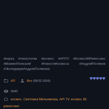
#наука #технологии #космос #APITV #Космос65Ренессанс
#МоментПоехали! #НовостиКосмоса #АндрейПоляков
#ЭкспедицияАндреяПолякова
АП
Bro
(08.02.2026)
5840
космос
,
Светлана Мельникова
,
API TV
,
космос 65
ренессанс