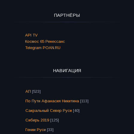
ПАРТНЁРЫ
API TV
Космос 65 Ренессанс
Telegram POAN.RU
НАВИГАЦИЯ
АП
[523]
По Пути Афанасия Никитина
[113]
Сакральный Север Руси
[40]
Сибирь 2019
[125]
Гении Руси
[33]