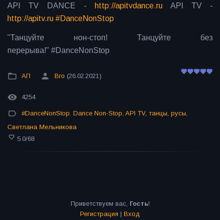
API TV DANCE -
http://apitvdance.ru
​ API TV -
http://apitv.ru
#DanceNonStop
"Танцуйте нон-стоп! Танцуйте без
перерыва!" #DanceNonStop
АП
Bro
(26.02.2021)
4254
#DanceNonStop. Dance Non-Stop
,
API TV
,
танцы
,
русы
,
Светлана Мельникова
5.0
/
68
Приветствуем вас
,
Гость
!
Регистрация
|
Вход