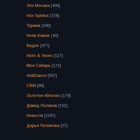
Это Москва
[406]
Vox Spiritus
[728]
Туризм
[396]
Ноев Ковчег
[43]
Видео
[477]
Авто & Техно
[127]
Моя Сибирь
[173]
Art&Dance
[557]
СВМ
[86]
Золотое яблочко
[179]
Давид Поляков
[151]
Новости
[1547]
Дарья Полякова
[37]