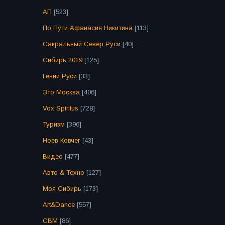
АП
[523]
По Пути Афанасия Никитина
[113]
Сакральный Север Руси
[40]
Сибирь 2019
[125]
Гении Руси
[33]
Это Москва
[406]
Vox Spiritus
[728]
Туризм
[396]
Ноев Ковчег
[43]
Видео
[477]
Авто & Техно
[127]
Моя Сибирь
[173]
Art&Dance
[557]
СВМ
[86]