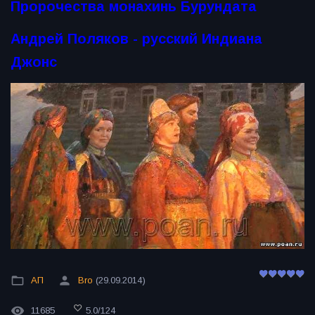
Пророчества монахинь Бурундата
Андрей Поляков - русский Индиана
Джонс
АП
Bro
(29.09.2014)
11685
5.0
/
124