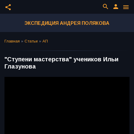
search
person
share
menu
ЭКСПЕДИЦИЯ АНДРЕЯ ПОЛЯКОВА
Главная
»
Статьи
»
АП
"Ступени мастерства" учеников Ильи
Глазунова