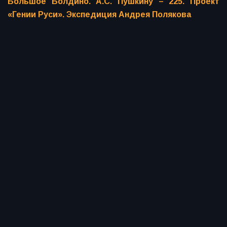
Большое Болдино. А.С. Пушкину – 225. Проект
«Гении Руси». Экспедиция Андрея Полякова