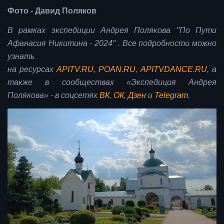
Фото - Давид Поляков
В рамках экспедиции Андрея Полякова "По Пути
Афанасия Никитина - 2024" . Все подробности можно
узнать
на
ресурсах
APITV.RU
,
POAN.RU
,
APITVDANCE.RU
, а
также
в сообществах «Экспедиция Андрея
Полякова» - в соцсетях
ВК
,
ОК
,
Дзен
и
Telegram
.