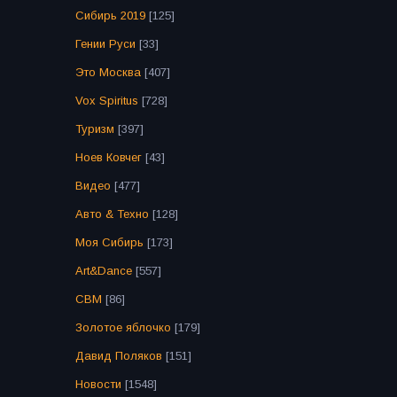
Сибирь 2019
[125]
Гении Руси
[33]
Это Москва
[407]
Vox Spiritus
[728]
Туризм
[397]
Ноев Ковчег
[43]
Видео
[477]
Авто & Техно
[128]
Моя Сибирь
[173]
Art&Dance
[557]
СВМ
[86]
Золотое яблочко
[179]
Давид Поляков
[151]
Новости
[1548]