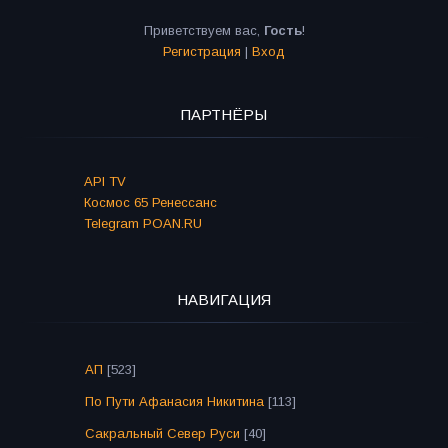
Приветствуем вас
,
Гость
!
Регистрация
|
Вход
ПАРТНЁРЫ
API TV
Космос 65 Ренессанс
Telegram POAN.RU
НАВИГАЦИЯ
АП
[523]
По Пути Афанасия Никитина
[113]
Сакральный Север Руси
[40]